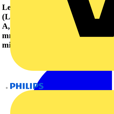
Leiterplattensteckverbinder
(Leiteranschluss), 160 V, 13.4
A, Raster in mm: 3.50, 1.5
mm², Polzahl: 40, PUSH IN
mit Betätigungstaste, Box
Philips