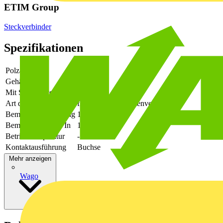
ETIM Group
Steckverbinder
Spezifikationen
Polzahl
40
Gehäusefarbe
orange
Mit Schutzleiter
Nein
Art der Verbindung
flexibler Leiterplattenverbinder
Bemessungsspannung
160
Bemessungsstrom In
12
Betriebstemperatur
-50 - 120
Kontaktausführung
Buchse
Mehr anzeigen
Wago