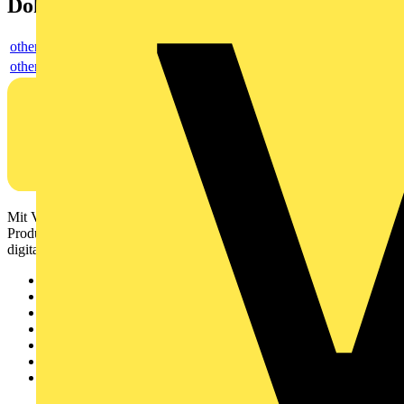
Dokumente
others
others
Mit Voltimum erhalten Elektrofachkräfte Zugang zu Branchennews,
Produktinformationen, Schulungen und Tools – alles auf einer
digitalen Plattform und Community.
Sitemap
Startseite
News
Akademie
Produktsuche
Partner
Voltimum+