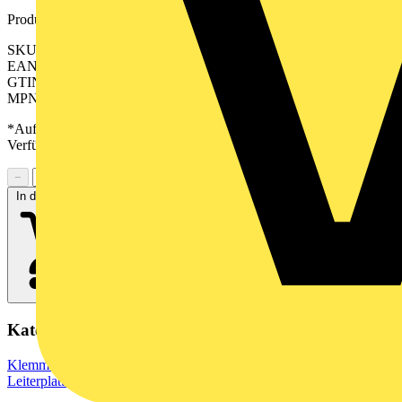
Produktkennzeichen
SKU: 2558420000
EAN: 04050118680591
GTIN: 04050118680591
MPN: B2CF 3.50/40/180 SN OR BX
*Auf Anfrage verfügbar - bitte in den Warenkorb legen, um
Verfügbarkeit zu prüfen
−
+
In den Warenkorb
Kategorien
Klemmen, Steckverbinder & Verbindungselemente
Leiterplattensteckverbinder