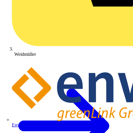
Weidmüller
Enwitec