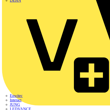
DEHN
Enwitec
Interact
JUNG
LEDVANCE