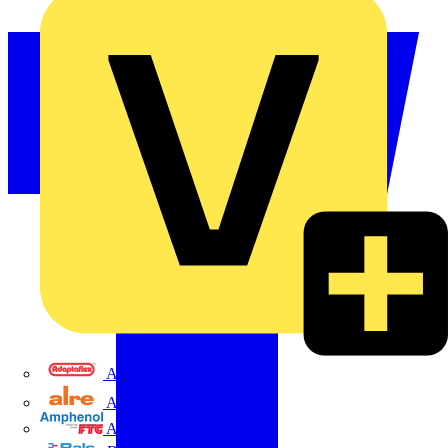
Adaptaflex
Alre
Amphenol FTG