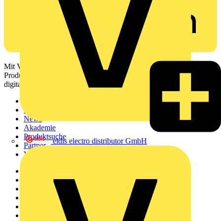
Mit Voltimum erhalten Elektrofachkräfte Zugang zu Branchennews,
Produktinformationen, Schulungen und Tools – alles auf einer
digitalen Plattform und Community.
Sitemap
Startseite
News
Akademie
Produktsuche
eldis electro distributor GmbH
Partner
Voltimum+
Weitere Links
Über uns
Kontakt
Downloadbereich (PDFs)
Häufig gestellte Fragen
voltimum.com