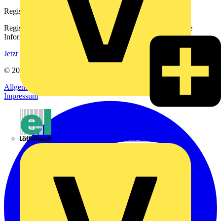
Registrierung
Registrieren Sie sich kostenlos und erhalten Sie stets aktuelle
Informationen aus der Elektroindustrie.
Jetzt registrieren
© 2002-
2026
Voltimum
Allgemeine Geschäftsbedingungen
Datenschutzerklärung
Impressum
Emil Löffelhardt GmbH & Co. KG