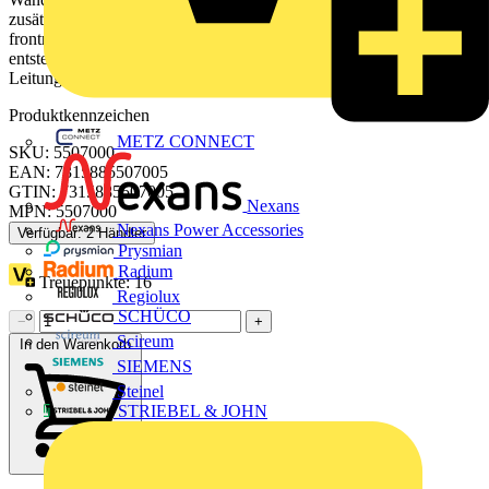
zusätzliche Geräteplatten möglich sein. Gerätedosen können
frontrastend eingesetzt werden, so daß kein Kontakt zur Rückwand
entsteht. Der gesamte Raum hinter der Dose bleibt zur
Leitungsverlegung erhalten.
Produktkennzeichen
METZ CONNECT
SKU: 5507000
EAN: 7315885507005
GTIN: 7315885507005
Nexans
MPN: 5507000
Nexans Power Accessories
Verfügbar: 2 Händler
Prysmian
Radium
Treuepunkte:
16
Regiolux
SCHÜCO
−
+
Scireum
In den Warenkorb
SIEMENS
Steinel
STRIEBEL & JOHN