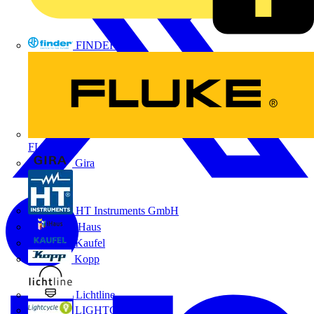
FINDER
FLUKE
Gira
HT Instruments GmbH
iHaus
Kaufel
Kopp
Lichtline
LIGHTCYCLE