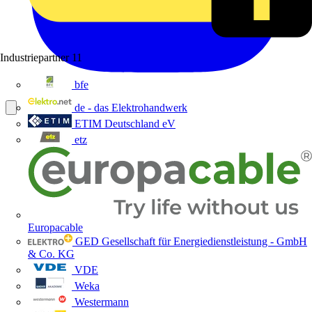
Industriepartner
11
bfe
de - das Elektrohandwerk
ETIM Deutschland eV
etz
Europacable
GED Gesellschaft für Energiedienstleistung - GmbH
& Co. KG
VDE
Weka
Westermann