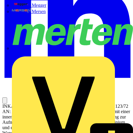
Megger
Mersen
Merten
INKA UNTERTEIL 2500 MM 123/72 AN TYP: INKA-U 123/72
AN: Aluminium-Brüstungskanal, geprüft nach VDE 0604, mit einer
innenliegenden 80mm Frontabdeckung. Inklusive Profilierung zur
Aufnahme von bis zu drei Trennstegen aus PVC oder Aluminium
und einer Profilierung zur schraubenlosen Schnellmontage mittels
Wandkonsolen. Der Einbau von Installationsgeräten muß ohne