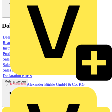
Dokumente
Deeplink product page
Reach Declaration URL
Instructions for use
Product data sheet
Sales brochure
Sales brochure
Sales brochure
Declaration RoHS
Mehr anzeigen
Alexander Bürkle GmbH & Co. KG