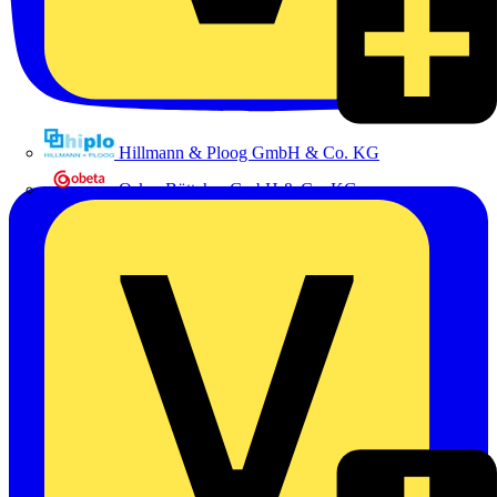
Hillmann & Ploog GmbH & Co. KG
Oskar Böttcher GmbH & Co. KG