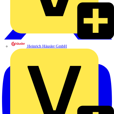
Heinrich Häusler GmbH