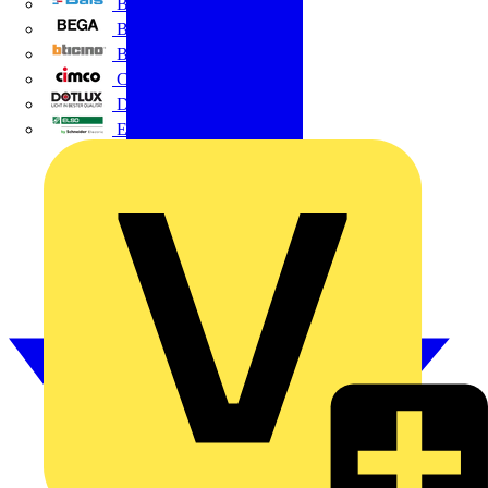
BALS
Bega
Bticino
Cimco
DOTLUX GmbH
Elso