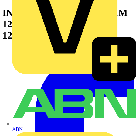
INKA UNTERTEIL 2500 MM
123/72 AN TYP: INKA-U
123/72 AN
ABN