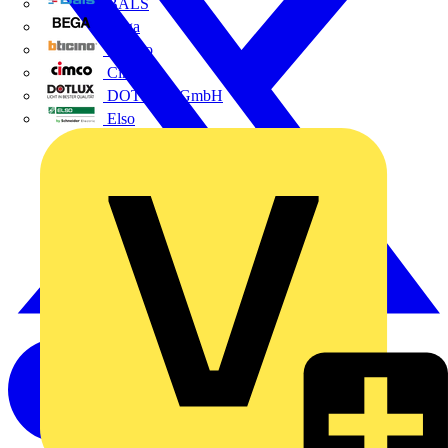
BALS
Bega
Bticino
Cimco
DOTLUX GmbH
Elso