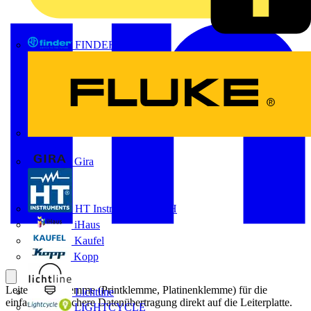
FINDER
FLUKE
Gira
HT Instruments GmbH
iHaus
Kaufel
Kopp
Leiterplattenklemme (Printklemme, Platinenklemme) für die
Lichtline
einfache und sichere Datenübertragung direkt auf die Leiterplatte.
LIGHTCYCLE