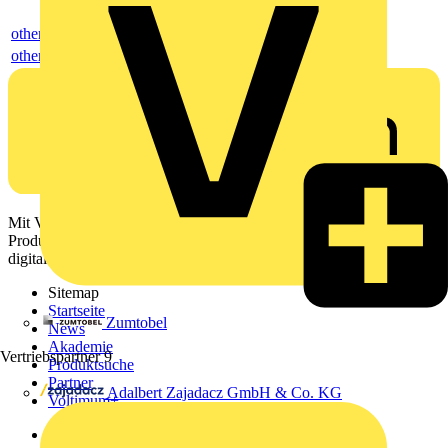
others
others
Mit Voltimum erhalten Elektrofachkräfte Zugang zu Branchennews,
Produktinformationen, Schulungen und Tools – alles auf einer
digitalen Plattform und Community.
Sitemap
Startseite
Zumtobel
News
Akademie
Vertriebspartner
9
Produktsuche
Partner
Adalbert Zajadacz GmbH & Co. KG
Voltimum+
Weitere Links