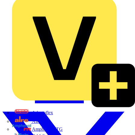
Adaptaflex
Alre
Amphenol FTG