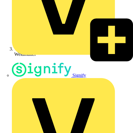
Weidmüller
Signify