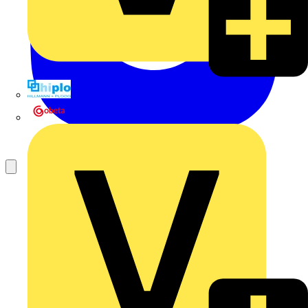
Hillmann & Ploog GmbH & Co. KG
Oskar Böttcher GmbH & Co. KG