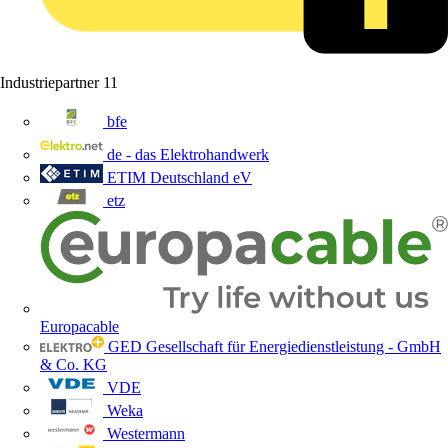
Industriepartner
11
bfe
de - das Elektrohandwerk
ETIM Deutschland eV
etz
Europacable
GED Gesellschaft für Energiedienstleistung - GmbH
& Co. KG
VDE
Weka
Westermann