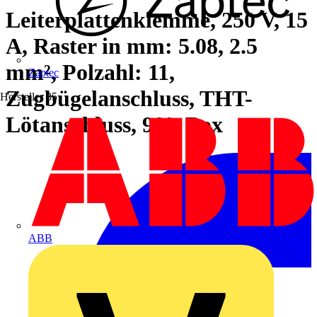
Leiterplattenklemme, 250 V, 15
A, Raster in mm: 5.08, 2.5
mm², Polzahl: 11,
Zaptec
Zugbügelanschluss, THT-
Hersteller
35
Lötanschluss, 90°, Box
ABB