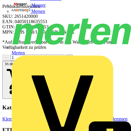
Megger
Produktkennzeichen
Mersen
SKU: 2651420000
EAN: 04050118635553
GTIN: 04050118635553
MPN: TMS 5.08/11/90 3.0SN GN BX
*Auf Anfrage verfügbar - bitte in den Warenkorb legen, um
Verfügbarkeit zu prüfen
Merten
−
+
In den Warenkorb
Kategorien
Klemmen, Steckverbinder & Verbindungselemente
Reihenklemmen
ETIM Group