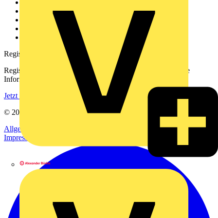
Über uns
Kontakt
Downloadbereich (PDFs)
Häufig gestellte Fragen
voltimum.com
Registrierung
Registrieren Sie sich kostenlos und erhalten Sie stets aktuelle
Informationen aus der Elektroindustrie.
Jetzt registrieren
© 2002-
2026
Voltimum
Allgemeine Geschäftsbedingungen
Datenschutzerklärung
Impressum
Alexander Bürkle GmbH & Co. KG