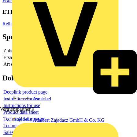
Prüf- & Messgeräte
Multimeter
ETIM Group
Reiheneinbau-/Aufbaugeräte
Spezifikationen
Zubehör
-
Ersatzteil
-
Art des Zubehörs/Ersatzteils
-
Dokumente
Deeplink product page
Instructions for use
Zumtobel
Instructions for use
Vertriebspartner
9
Product data sheet
Technical information
Adalbert Zajadacz GmbH & Co. KG
Technical information
Sales brochure