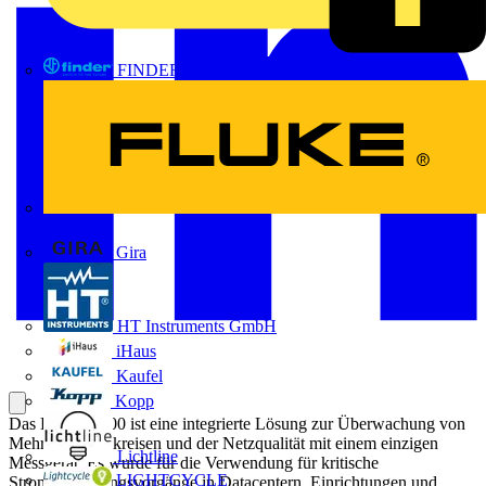
FINDER
FLUKE
Gira
HT Instruments GmbH
iHaus
Kaufel
Kopp
Das HDPM6000 ist eine integrierte Lösung zur Überwachung von
Mehrfachstromkreisen und der Netzqualität mit einem einzigen
Lichtline
Messgerät. Es wurde für die Verwendung für kritische
LIGHTCYCLE
Stromversorgungsvorgänge in Datacentern, Einrichtungen und