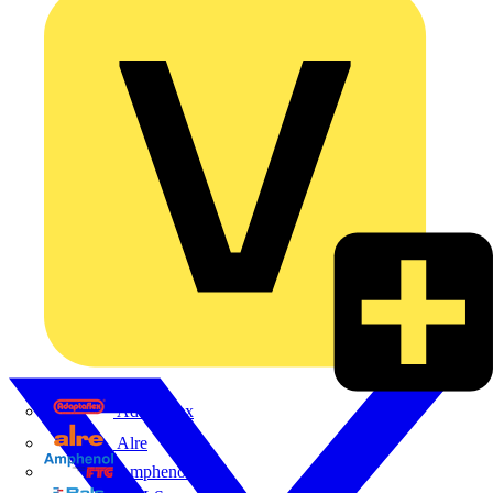
Adaptaflex
Alre
Amphenol FTG