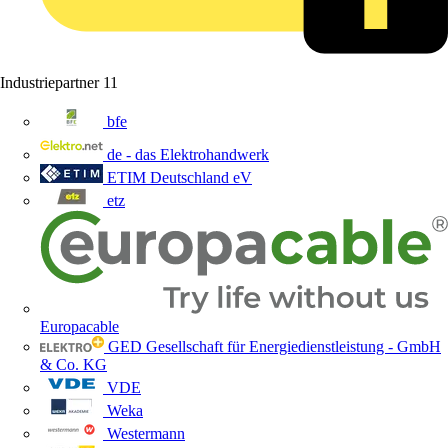
Industriepartner
11
bfe
de - das Elektrohandwerk
ETIM Deutschland eV
etz
Europacable
GED Gesellschaft für Energiedienstleistung - GmbH
& Co. KG
VDE
Weka
Westermann