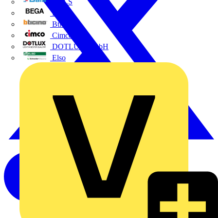
BALS
Bega
Bticino
Cimco
DOTLUX GmbH
Elso