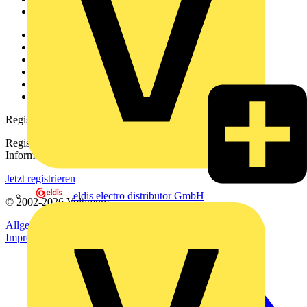
Voltimum+
Weitere Links
Über uns
Kontakt
Downloadbereich (PDFs)
Häufig gestellte Fragen
voltimum.com
Registrierung
Registrieren Sie sich kostenlos und erhalten Sie stets aktuelle
Informationen aus der Elektroindustrie.
Jetzt registrieren
eldis electro distributor GmbH
© 2002-
2026
Voltimum
Allgemeine Geschäftsbedingungen
Datenschutzerklärung
Impressum