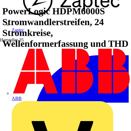
PowerLogic HDPM6000S
Stromwandlerstreifen, 24
Stromkreise,
Zaptec
Hersteller
35
Wellenformerfassung und THD
ABB