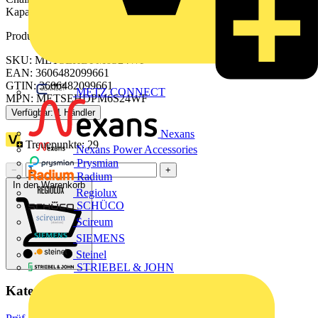
Kapazität der Haupteinheit nicht überschritten wird.
Produktkennzeichen
SKU: METSEHDPM6S24WF
EAN: 3606482099661
GTIN: 3606482099661
METZ CONNECT
MPN: METSEHDPM6S24WF
Verfügbar: 1 Händler
Nexans
Treuepunkte:
29
Nexans Power Accessories
Prysmian
−
+
Radium
In den Warenkorb
Regiolux
SCHÜCO
Scireum
SIEMENS
Steinel
STRIEBEL & JOHN
Kategorien