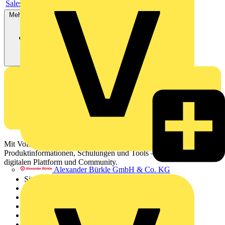
Sales brochure
Mehr anzeigen
Mit Voltimum erhalten Elektrofachkräfte Zugang zu Branchennews,
Produktinformationen, Schulungen und Tools – alles auf einer
digitalen Plattform und Community.
Alexander Bürkle GmbH & Co. KG
Sitemap
Startseite
News
Akademie
Produktsuche
Partner