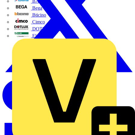
BALS
Bega
Bticino
Cimco
DOTLUX GmbH
Elso