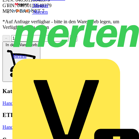
Megger
GTIN: 04050118648379
MPN: P BAG SET 7
Mersen
*Auf Anfrage verfügbar - bitte in den Warenkorb legen, um
Verfügbarkeit zu prüfen
−
+
In den Warenkorb
Merten
Kategorien
Hand- und Elektrowerkzeuge
Handwerkzeuge
ETIM Group
Handwerkzeuge