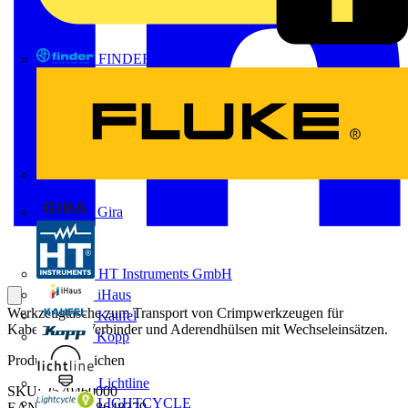
FINDER
FLUKE
Gira
HT Instruments GmbH
iHaus
Werkzeugtasche zum Transport von Crimpwerkzeugen für
Kaufel
Kabelschuhe,Verbinder und Aderendhülsen mit Wechseleinsätzen.
Kopp
Produktkennzeichen
Lichtline
SKU: 2579460000
LIGHTCYCLE
EAN: 04050118648379