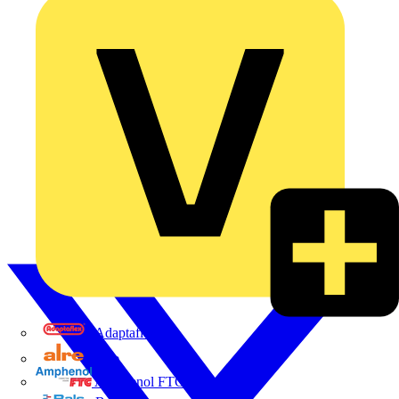
Adaptaflex
Alre
Amphenol FTG