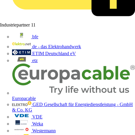
Industriepartner
11
bfe
de - das Elektrohandwerk
ETIM Deutschland eV
etz
Europacable
GED Gesellschaft für Energiedienstleistung - GmbH
& Co. KG
VDE
Weka
Westermann