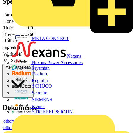
Spezifikationen
Farbe
sonstige
Höhe
50
Tiefe
170
Breite
260
METZ CONNECT
Rollbar
-
Signalrot
-
Werkstoff
-
Nexans
Mit Schaum
-
Nexans Power Accessories
Mehr anzeigen
Prysmian
Radium
Regiolux
SCHÜCO
Scireum
SIEMENS
Dokumente
Steinel
STRIEBEL & JOHN
others
others