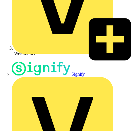
Weidmüller
Signify