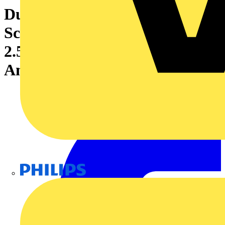
Durchgangs-Reihenklemme,
Schraub / Lötanschluss, grün,
2.5 mm², 24 A, 800 V, Anzahl
Anschlüsse: 2
Philips