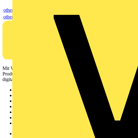
others
others
Mit Voltimum erhalten Elektrofachkräfte Zugang zu Branchennews,
Produktinformationen, Schulungen und Tools – alles auf einer
digitalen Plattform und Community.
Sitemap
Startseite
News
Akademie
Produktsuche
Partner
Voltimum+
Weitere Links