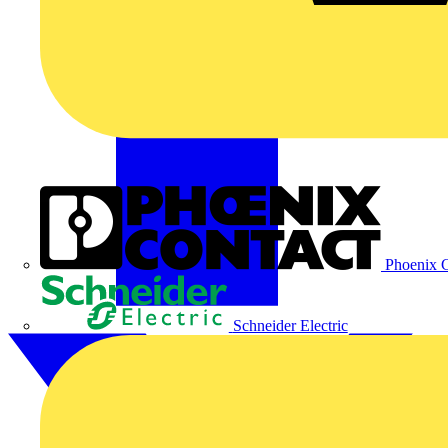
Phoenix C
Schneider Electric