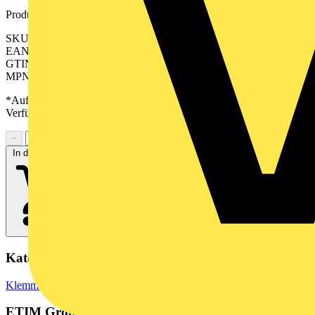
Produktkennzeichen
SKU: 2572440000
EAN: 04050118582499
GTIN: 04050118582499
MPN: SAK 2.5/35 GN
*Auf Anfrage verfügbar - bitte in den Warenkorb legen, um
Verfügbarkeit zu prüfen
−
+
In den Warenkorb
Kategorien
Klemmen, Steckverbinder & Verbindungselemente
Reihenklemmen
ETIM Group