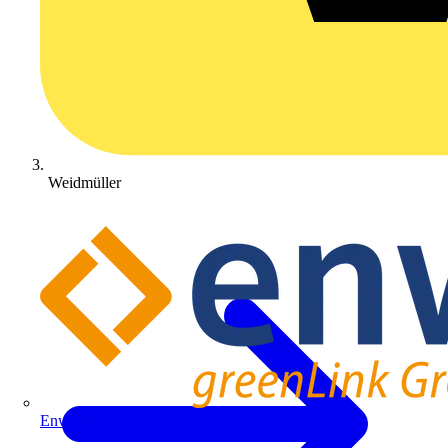
Weidmüller
Enwitec