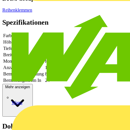
Reihenklemmen
Spezifikationen
Farbe
grün
Höhe
44.5
Tiefe
40
Breite
6.1
Montageart
Hutschiene TH35
Anzahl der Etagen
1
Bemessungsspannung
800
Bemessungsstrom In
24
Mehr anzeigen
Wago
Dokumente