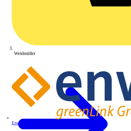
Weidmüller
Enwitec