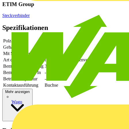
ETIM Group
Steckverbinder
Spezifikationen
Polzahl
4
Gehäusefarbe
grün
Mit Schutzleiter
-
Art der Verbindung
flexibler Leiterplattenverbinder
Bemessungsspannung
320
Bemessungsstrom In
-
Betriebstemperatur
-40 - 105
Kontaktausführung
Buchse
Mehr anzeigen
Wago