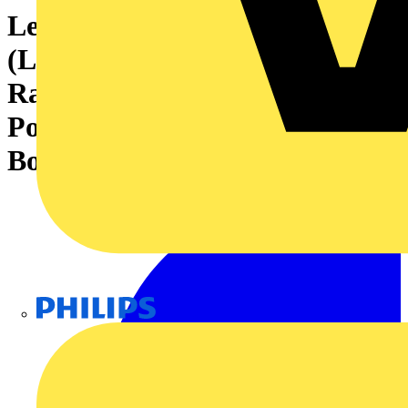
Leiterplattensteckverbinder
(Leiteranschluss), 320 V, 18 A,
Raster in mm: 5.08, 4 mm²,
Polzahl: 4, Zugbügelanschluss,
Box
Philips