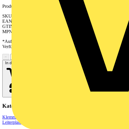
Produktkennzeichen
SKU: 2648190000
EAN: 04050118638783
GTIN: 04050118638783
MPN: CPS 5.08/04/270F SN GN BX
*Auf Anfrage verfügbar - bitte in den Warenkorb legen, um
Verfügbarkeit zu prüfen
−
+
In den Warenkorb
Kategorien
Klemmen, Steckverbinder & Verbindungselemente
Leiterplattensteckverbinder