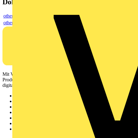
Dokumente
others
others
Mit Voltimum erhalten Elektrofachkräfte Zugang zu Branchennews,
Produktinformationen, Schulungen und Tools – alles auf einer
digitalen Plattform und Community.
Sitemap
Startseite
News
Akademie
Produktsuche
Partner
Voltimum+