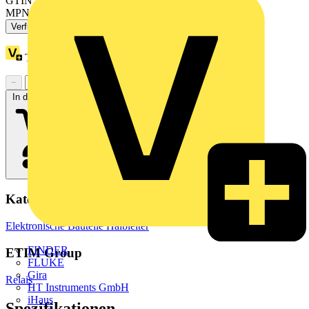
GTIN: 4055143604987
MPN: 859-730
Verfügbar: 2 Händler
Treuepunkte:
46
−
+
In den Warenkorb
Kategorien
Elektronische Bauteile
Halbleiter
FINDER
ETIM Group
FLUKE
Gira
Relais
HT Instruments GmbH
iHaus
Spezifikationen