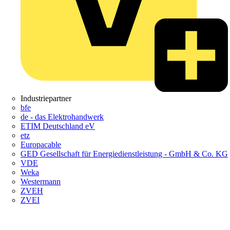
Industriepartner
bfe
de - das Elektrohandwerk
ETIM Deutschland eV
etz
Europacable
GED Gesellschaft für Energiedienstleistung - GmbH & Co. KG
VDE
Weka
Westermann
ZVEH
ZVEI