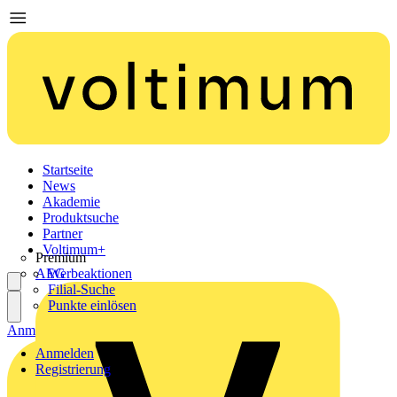
Startseite
News
Akademie
Produktsuche
Partner
Voltimum+
Premium
AEG
Werbeaktionen
Filial-Suche
Punkte einlösen
Anmelden
Registrierung
Anmelden
Registrierung