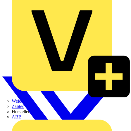
Weidmüller
Zaptec
Hersteller
ABB