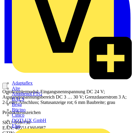
Adaptaflex
Alre
Optokopplermodul; Eingangsnennspannung DC 24 V;
Amphenol FTG
Ausgangsspannungsbereich DC 3 … 30 V; Grenzdauerstrom 3 A;
BALS
2-Leiter-Anschluss; Statusanzeige rot; 6 mm Baubreite; grau
Bega
Bticino
Produktkennzeichen
Cimco
DOTLUX GmbH
SKU: 859-730
Elso
EAN: 4055143604987