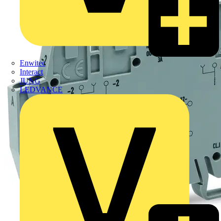
Enwitec
Interact
JUNG
LEDVANCE