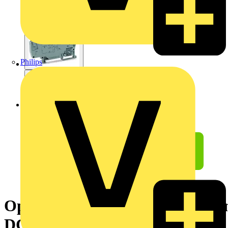
Philips
Optokopplermodul,Eingangsne
DC 24