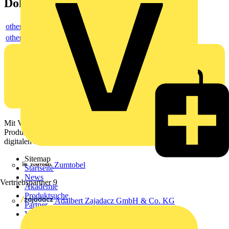
Dokumente
others
others
Mit Voltimum erhalten Elektrofachkräfte Zugang zu Branchennews,
Produktinformationen, Schulungen und Tools – alles auf einer
digitalen Plattform und Community.
Sitemap
Zumtobel
Startseite
News
Vertriebspartner
9
Akademie
Produktsuche
Adalbert Zajadacz GmbH & Co. KG
Partner
Voltimum+