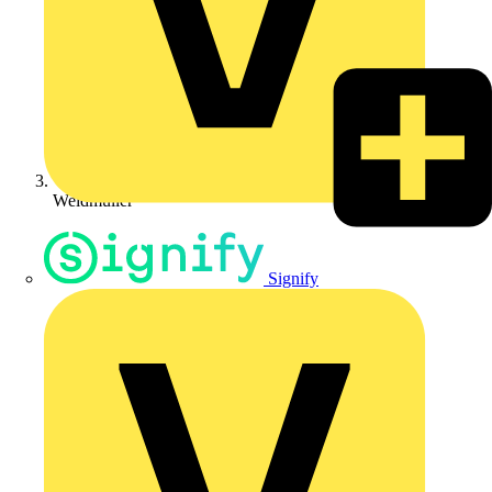
Weidmüller
Signify