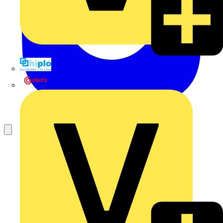
Hillmann & Ploog GmbH & Co. KG
Oskar Böttcher GmbH & Co. KG