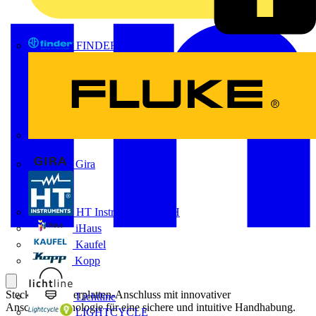
FINDER
FLUKE
Gira
HT Instruments GmbH
iHaus
Kaufel
Kopp
Steckbarer Leiterplatten-Anschluss mit innovativer
Lichtline
Anschlusstechnologie für eine sichere und intuitive Handhabung.
LIGHTCYCLE