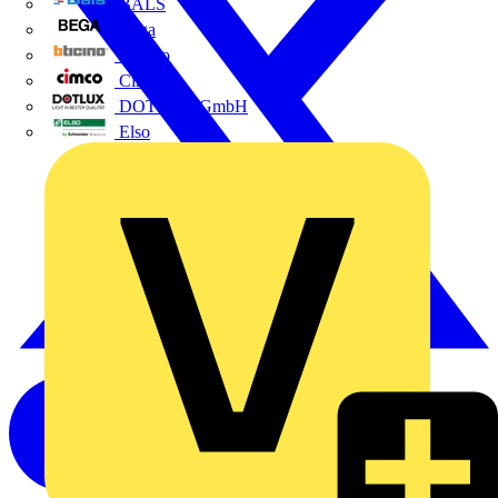
BALS
Bega
Bticino
Cimco
DOTLUX GmbH
Elso