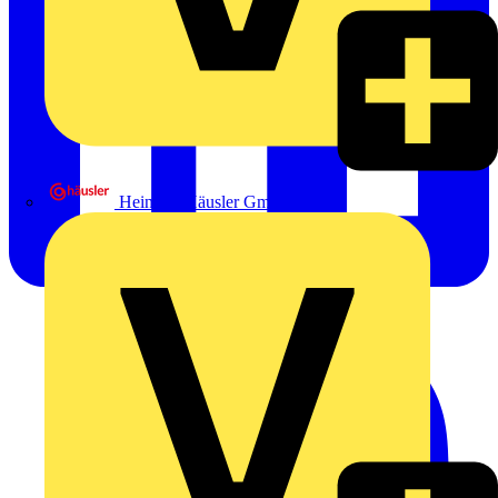
Heinrich Häusler GmbH