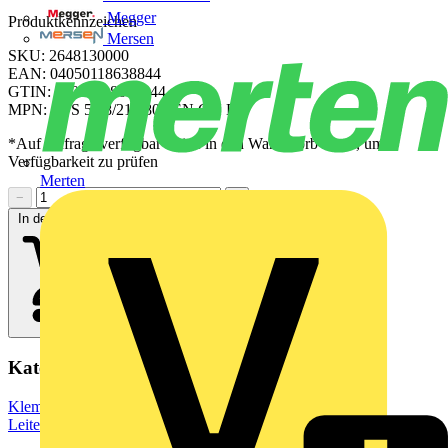
Megger
Produktkennzeichen
Mersen
SKU: 2648130000
EAN: 04050118638844
GTIN: 04050118638844
MPN: CPS 5.08/21/180F SN GN BX
*Auf Anfrage verfügbar - bitte in den Warenkorb legen, um
Verfügbarkeit zu prüfen
Merten
−
+
In den Warenkorb
Kategorien
Klemmen, Steckverbinder & Verbindungselemente
Leiterplattensteckverbinder