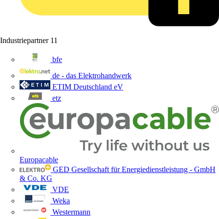
Industriepartner
11
bfe
de - das Elektrohandwerk
ETIM Deutschland eV
etz
Europacable
GED Gesellschaft für Energiedienstleistung - GmbH
& Co. KG
VDE
Weka
Westermann