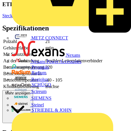
ETIM Group
Steckverbinder
Spezifikationen
METZ CONNECT
Polzahl
21
Gehäusefarbe
grün
Mit Schutzleiter
-
Nexans
Art der Verbindung
flexibler Leiterplattenverbinder
Nexans Power Accessories
Bemessungsspannung
320
Prysmian
Radium
Bemessungsstrom In
-
Regiolux
Betriebstemperatur
-40 - 105
SCHÜCO
Kontaktausführung
Buchse
Scireum
Mehr anzeigen
SIEMENS
Steinel
STRIEBEL & JOHN