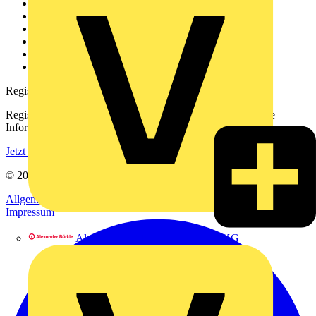
Weitere Links
Über uns
Kontakt
Downloadbereich (PDFs)
Häufig gestellte Fragen
voltimum.com
Registrierung
Registrieren Sie sich kostenlos und erhalten Sie stets aktuelle
Informationen aus der Elektroindustrie.
Jetzt registrieren
© 2002-
2026
Voltimum
Allgemeine Geschäftsbedingungen
Datenschutzerklärung
Impressum
Alexander Bürkle GmbH & Co. KG