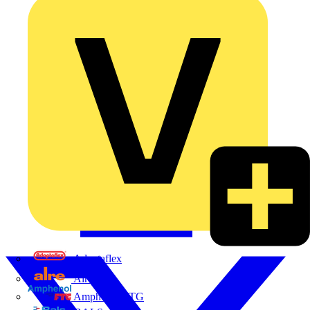
Adaptaflex
Alre
Amphenol FTG