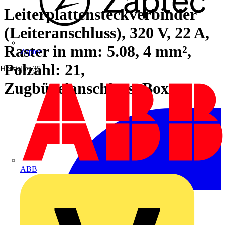
Leiterplattensteckverbinder
(Leiteranschluss), 320 V, 22 A,
Raster in mm: 5.08, 4 mm²,
Zaptec
Polzahl: 21,
Hersteller
35
Zugbügelanschluss, Box
ABB