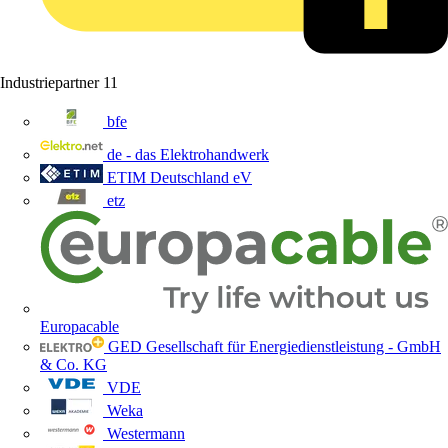
Industriepartner
11
bfe
de - das Elektrohandwerk
ETIM Deutschland eV
etz
Europacable
GED Gesellschaft für Energiedienstleistung - GmbH
& Co. KG
VDE
Weka
Westermann