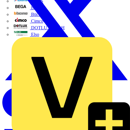
BALS
Bega
Bticino
Cimco
DOTLUX GmbH
Elso