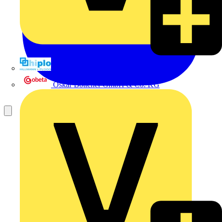
Hillmann & Ploog GmbH & Co. KG
Oskar Böttcher GmbH & Co. KG