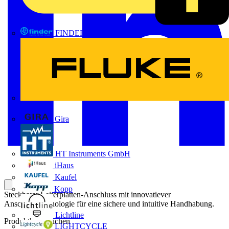
FINDER
FLUKE
Gira
HT Instruments GmbH
iHaus
Kaufel
Kopp
Steckbarer Leiterplatten-Anschluss mit innovatiever
Anschlusstechnologie für eine sichere und intuitive Handhabung.
Lichtline
Produktkennzeichen
LIGHTCYCLE