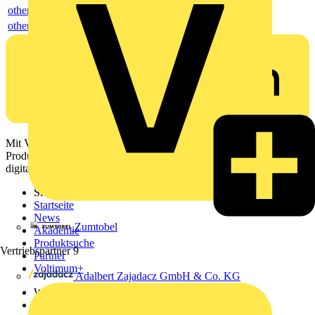
others
others
Mit Voltimum erhalten Elektrofachkräfte Zugang zu Branchennews,
Produktinformationen, Schulungen und Tools – alles auf einer
digitalen Plattform und Community.
Sitemap
Startseite
News
Zumtobel
Akademie
Produktsuche
Vertriebspartner
9
Partner
Voltimum+
Adalbert Zajadacz GmbH & Co. KG
Weitere Links
Über uns