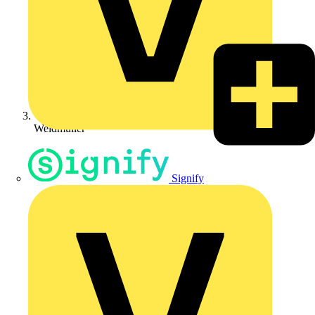
Weidmüller
Signify