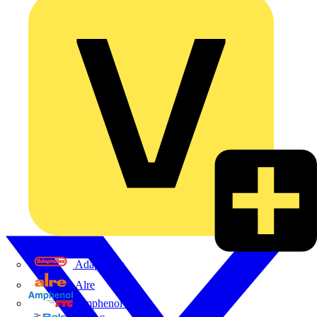
Adaptaflex
Alre
Amphenol FTG