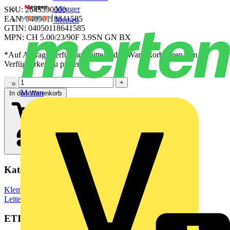
Megger
SKU: 2645390000
EAN: 04050118641585
Mersen
GTIN: 04050118641585
MPN: CH 5.00/23/90F 3.9SN GN BX
*Auf Anfrage verfügbar - bitte in den Warenkorb legen, um
Verfügbarkeit zu prüfen
−
+
Merten
In den Warenkorb
Kategorien
Klemmen, Steckverbinder & Verbindungselemente
Leiterplattensteckverbinder
ETIM Group