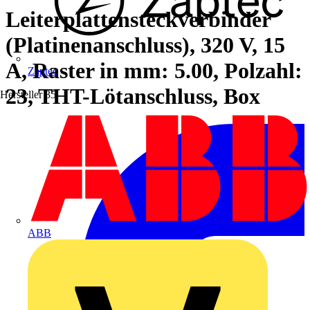
Leiterplattensteckverbinder
(Platinenanschluss), 320 V, 15
A, Raster in mm: 5.00, Polzahl:
Zaptec
23, THT-Lötanschluss, Box
Hersteller
35
ABB