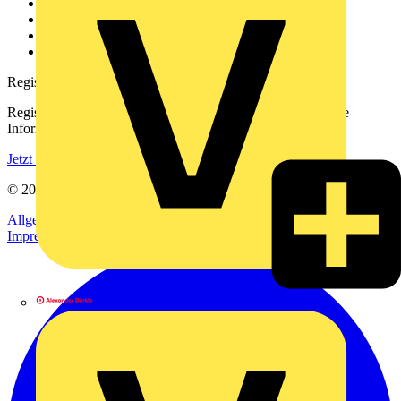
Kontakt
Downloadbereich (PDFs)
Häufig gestellte Fragen
voltimum.com
Registrierung
Registrieren Sie sich kostenlos und erhalten Sie stets aktuelle
Informationen aus der Elektroindustrie.
Jetzt registrieren
© 2002-
2026
Voltimum
Allgemeine Geschäftsbedingungen
Datenschutzerklärung
Impressum
Alexander Bürkle GmbH & Co. KG