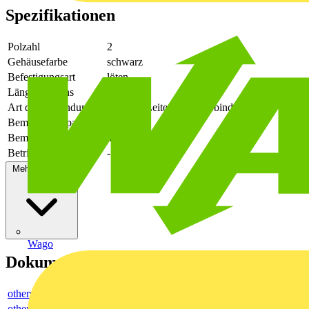
Spezifikationen
Polzahl
2
Gehäusefarbe
schwarz
Befestigungsart
löten
Länge des Pins
2.6
Art der Verbindung
flexibler Leiterplattenverbinder
Bemessungsspannung
630
Bemessungsstrom In
41
Betriebstemperatur
-50 - 130
Mehr anzeigen
Wago
Dokumente
others
others