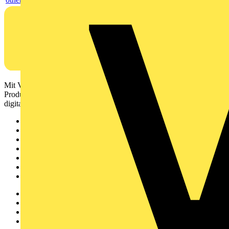
Mit Voltimum erhalten Elektrofachkräfte Zugang zu Branchennews,
Produktinformationen, Schulungen und Tools – alles auf einer
digitalen Plattform und Community.
Sitemap
Startseite
News
Akademie
Produktsuche
Partner
Voltimum+
Weitere Links
Über uns
Kontakt
Downloadbereich (PDFs)