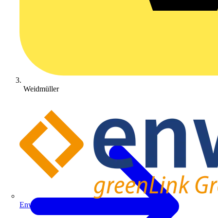
Weidmüller
Enwitec