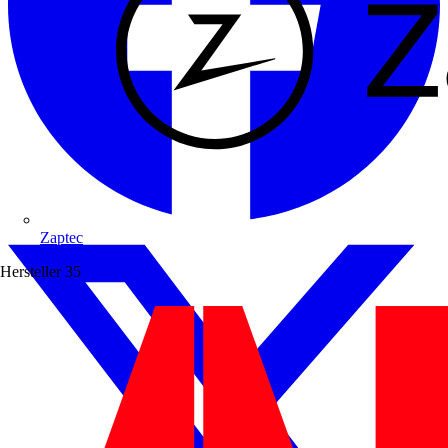
Zaptec
Hersteller
35