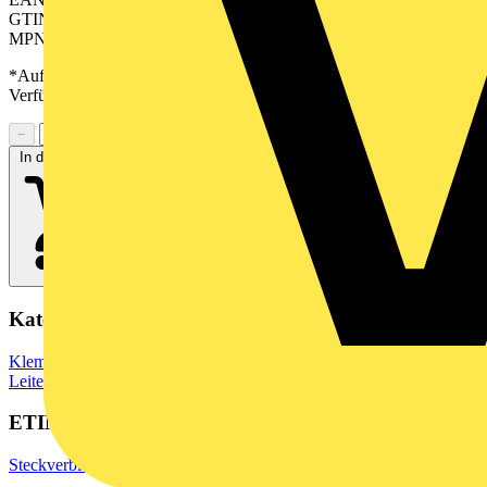
GTIN: 04050118540116
MPN: SV-SMT 7.62HP/02/90MSF2 SC/8 2.6SN BX
*Auf Anfrage verfügbar - bitte in den Warenkorb legen, um
Verfügbarkeit zu prüfen
−
+
In den Warenkorb
Kategorien
Klemmen, Steckverbinder & Verbindungselemente
Leiterplattensteckverbinder
ETIM Group
Steckverbinder