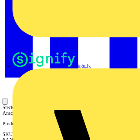
Signify
Steckbarer Leiterplatten-Anschluss mit innovatiever
Anschlusstechnologie für eine sichere und intuitive Handhabung.
Produktkennzeichen
SKU: 2529910000
EAN: 04050118540116