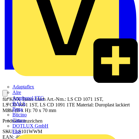
Adaptaflex
Alre
Amphenol FTG
für KNX Taster 1fach Art.-Nrn.: LS CD 1071 1ST,
BALS
LS CD 1091 1ST, LS CD 1091 1TE Material: Duroplast lackiert
Bega
Maße (B x H): 70 x 70 mm
Bticino
Cimco
Produktkennzeichen
DOTLUX GmbH
Elso
SKU: LS101WWM
EAN: 4011377188501