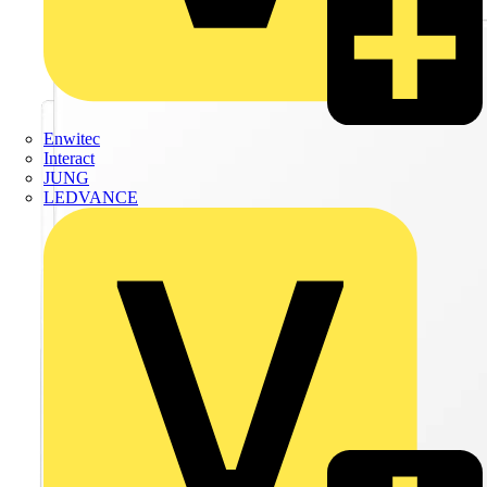
Enwitec
Interact
JUNG
LEDVANCE