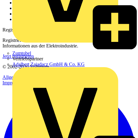
Kontakt
Downloadbereich (PDFs)
Häufig gestellte Fragen
voltimum.com
Registrierung
Registrieren Sie sich kostenlos und erhalten Sie stets aktuelle
Informationen aus der Elektroindustrie.
Zumtobel
Jetzt registrieren
Vertriebspartner
Adalbert Zajadacz GmbH & Co. KG
© 2002-
2026
Voltimum
Allgemeine Geschäftsbedingungen
Datenschutzerklärung
Impressum