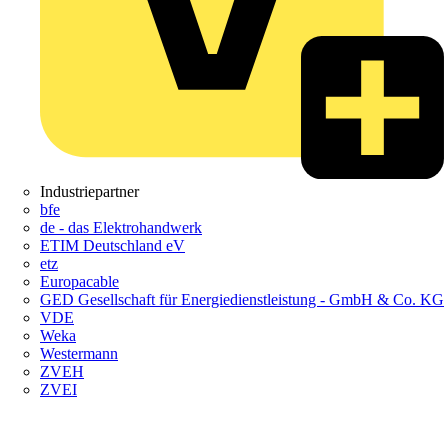
Industriepartner
bfe
de - das Elektrohandwerk
ETIM Deutschland eV
etz
Europacable
GED Gesellschaft für Energiedienstleistung - GmbH & Co. KG
VDE
Weka
Westermann
ZVEH
ZVEI