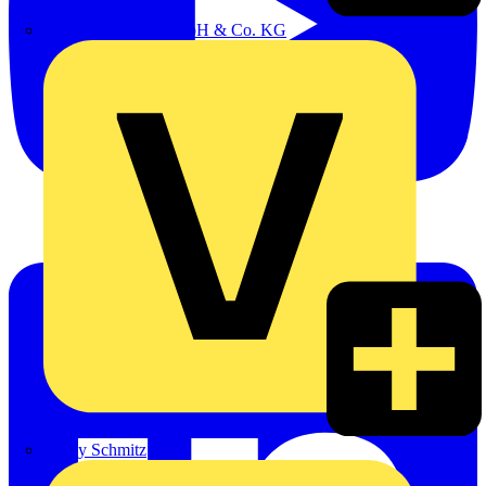
Emil Löffelhardt GmbH & Co. KG
Hardy Schmitz