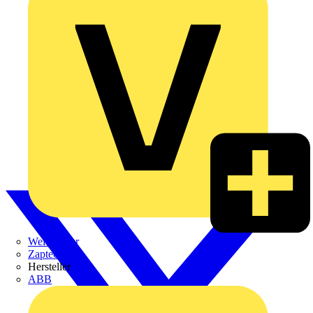
Weidmüller
Zaptec
Hersteller
ABB