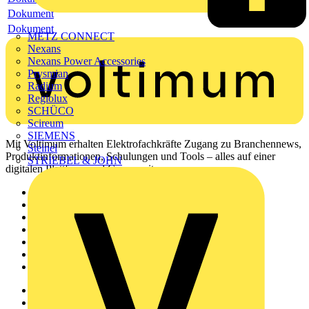
Dokument
Dokument
METZ CONNECT
Nexans
Nexans Power Accessories
Prysmian
Radium
Regiolux
SCHÜCO
Scireum
SIEMENS
Mit Voltimum erhalten Elektrofachkräfte Zugang zu Branchennews,
Steinel
Produktinformationen, Schulungen und Tools – alles auf einer
STRIEBEL & JOHN
digitalen Plattform und Community.
Sitemap
Startseite
News
Akademie
Produktsuche
Partner
Voltimum+
Weitere Links
Über uns