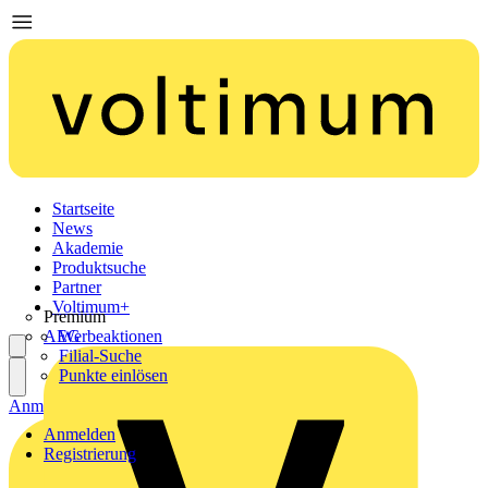
Startseite
News
Akademie
Produktsuche
Partner
Voltimum+
Premium
AEG
Werbeaktionen
Filial-Suche
Punkte einlösen
Anmelden
Registrierung
Anmelden
Registrierung