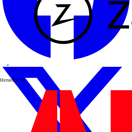
Zaptec
Hersteller
35