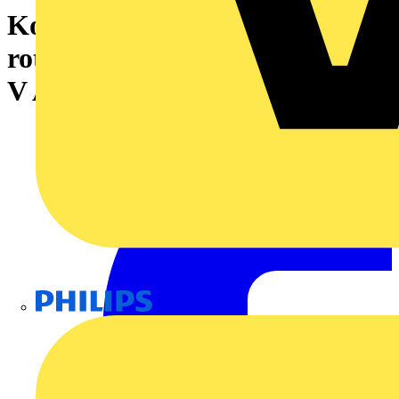
Koppelrelais, 115 V AC, LED
rot, 2 Wechsler (AgSnO) , 250
V AC, 5 A, PUSH IN
Philips