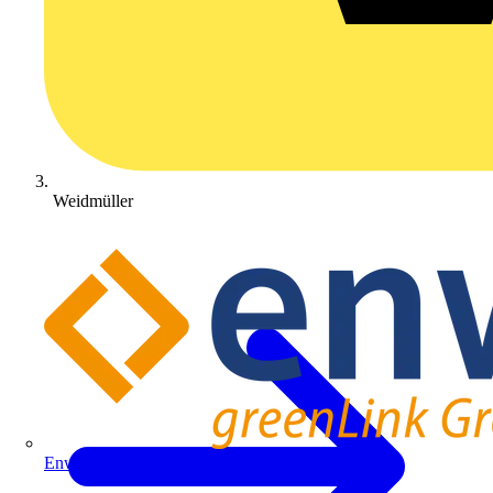
Weidmüller
Enwitec