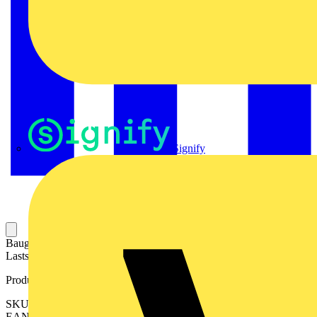
Signify
Baugruppe aus Steckrelais und Stecksockel. Steuerstromkreis und
Laststromkreis sind galvanisch getrennt.
Produktkennzeichen
SKU: 2576170000
EAN: 04050118585933