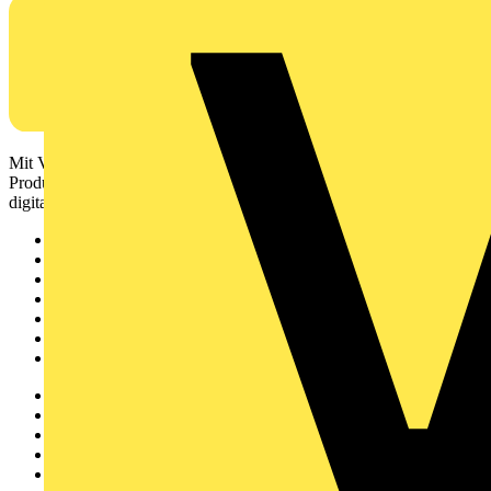
Mit Voltimum erhalten Elektrofachkräfte Zugang zu Branchennews,
Produktinformationen, Schulungen und Tools – alles auf einer
digitalen Plattform und Community.
Sitemap
Startseite
News
Akademie
Produktsuche
Partner
Voltimum+
Weitere Links
Über uns
Kontakt
Downloadbereich (PDFs)
Häufig gestellte Fragen