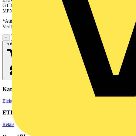
GTIN: 04050118585933
MPN: DRIKITP115VAC 2CO LD/PB
*Auf Anfrage verfügbar - bitte in den Warenkorb legen, um
Verfügbarkeit zu prüfen
−
+
In den Warenkorb
Kategorien
Elektronische Bauteile
Relais
ETIM Group
Relais