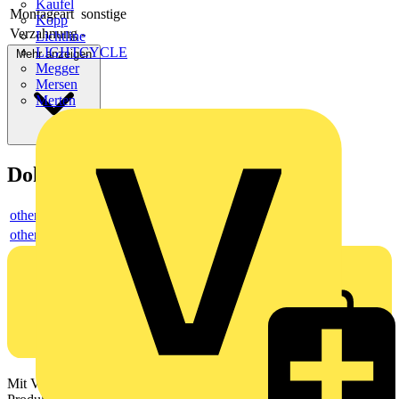
Kaufel
Montageart
sonstige
Kopp
Verzahnung
-
Lichtline
LIGHTCYCLE
Mehr anzeigen
Megger
Mersen
Merten
Dokumente
others
others
Mit Voltimum erhalten Elektrofachkräfte Zugang zu Branchennews,