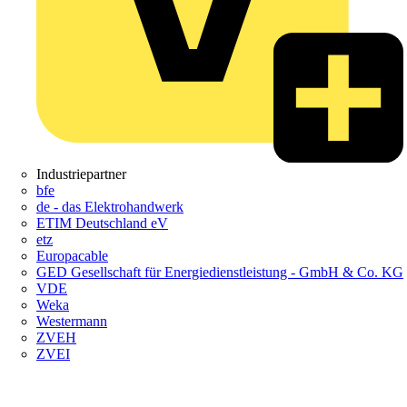
Industriepartner
bfe
de - das Elektrohandwerk
ETIM Deutschland eV
etz
Europacable
GED Gesellschaft für Energiedienstleistung - GmbH & Co. KG
VDE
Weka
Westermann
ZVEH
ZVEI