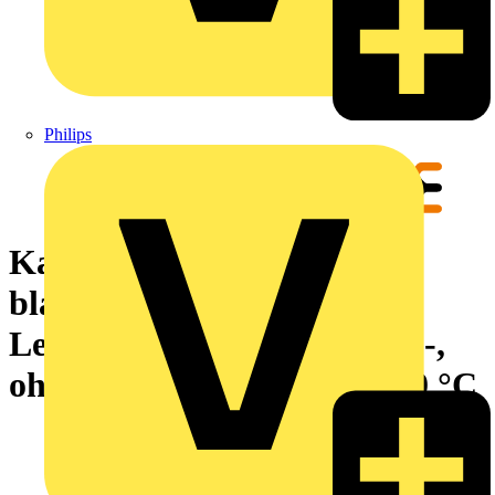
Philips
Kabelmarkierungssystem,
blau,
Leiteraußendurchmesser:7 -,
ohne, Polyurethane, -40...90 °C