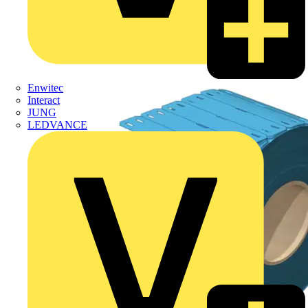
Enwitec
Interact
JUNG
LEDVANCE