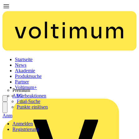
Startseite
News
Akademie
Produktsuche
Partner
Voltimum+
Premium
AEG
Werbeaktionen
Filial-Suche
Punkte einlösen
Anmelden
Registrierung
Anmelden
Registrierung