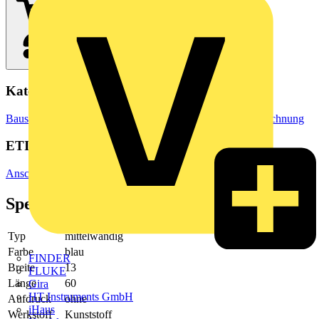
Kategorien
Baustoffe & Verbrauchsmaterialien
Markierung & Kennzeichnung
ETIM Group
Anschluss- und Verbindungstechnik/Isoliermaterial (Elektro)
Spezifikationen
Typ
mittelwandig
Farbe
blau
FINDER
Breite
13
FLUKE
Länge
60
Gira
HT Instruments GmbH
Aufdruck
ohne
iHaus
Werkstoff
Kunststoff