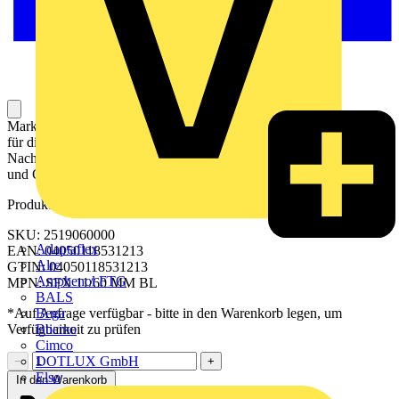
Markierer für Leiter und Kabel sind Kennzeichnungselemente, die
für die eindeutige Kennzeichnung, Organisation und
Nachverfolgbarkeit von elektrischen Leitern und Kabeln in Anlagen
und Geräten verwendet werden.
Produktkennzeichen
SKU: 2519060000
Adaptaflex
EAN: 04050118531213
Alre
GTIN: 04050118531213
Amphenol FTG
MPN: SFX 11/60 MM BL
BALS
Bega
*Auf Anfrage verfügbar - bitte in den Warenkorb legen, um
Bticino
Verfügbarkeit zu prüfen
Cimco
DOTLUX GmbH
−
+
Elso
In den Warenkorb