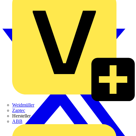
Weidmüller
Zaptec
Hersteller
ABB