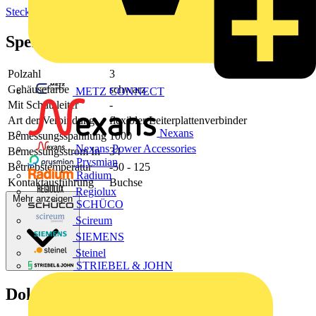
Steckverbinder
Spezifikationen
Polzahl
3
Gehäusefarbe
schwarz
METZ CONNECT
Mit Schutzleiter
-
Art der Verbindung
flexibler Leiterplattenverbinder
Nexans
Bemessungsspannung
1000
Nexans Power Accessories
Bemessungsstrom In
34
Prysmian
Betriebstemperatur
-50 - 125
Radium
Kontaktausführung
Buchse
Regiolux
Mehr anzeigen
SCHÜCO
Scireum
SIEMENS
Steinel
STRIEBEL & JOHN
Dokumente