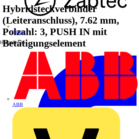
Hybridsteckverbinder
(Leiteranschluss), 7.62 mm,
Polzahl: 3, PUSH IN mit
Zaptec
Betätigungselement
Hersteller
35
ABB