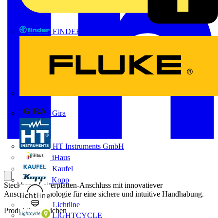
FINDER
FLUKE
Gira
HT Instruments GmbH
iHaus
Kaufel
Kopp
Steckbarer Leiterplatten-Anschluss mit innovatiever
Anschlusstechnologie für eine sichere und intuitive Handhabung.
Lichtline
Produktkennzeichen
LIGHTCYCLE