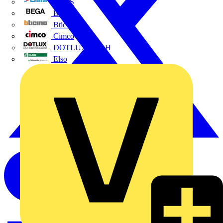
BALS
Bega
Bticino
Cimco
DOTLUX GmbH
Elso