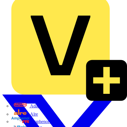
Adaptaflex
Alre
Amphenol FTG