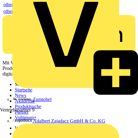
others
others
Mit Voltimum erhalten Elektrofachkräfte Zugang zu Branchennews,
Produktinformationen, Schulungen und Tools – alles auf einer
digitalen Plattform und Community.
Sitemap
Startseite
News
Zumtobel
Akademie
Produktsuche
Vertriebspartner
9
Partner
Voltimum+
Adalbert Zajadacz GmbH & Co. KG
Weitere Links
Über uns