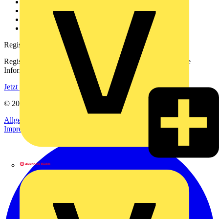
Kontakt
Downloadbereich (PDFs)
Häufig gestellte Fragen
voltimum.com
Registrierung
Registrieren Sie sich kostenlos und erhalten Sie stets aktuelle
Informationen aus der Elektroindustrie.
Jetzt registrieren
© 2002-
2026
Voltimum
Allgemeine Geschäftsbedingungen
Datenschutzerklärung
Impressum
Alexander Bürkle GmbH & Co. KG