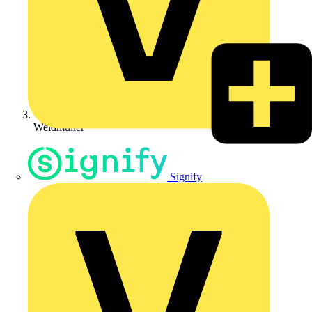
Weidmüller
Signify