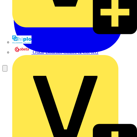
Hillmann & Ploog GmbH & Co. KG
Oskar Böttcher GmbH & Co. KG