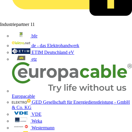
Industriepartner
11
bfe
de - das Elektrohandwerk
ETIM Deutschland eV
etz
Europacable
GED Gesellschaft für Energiedienstleistung - GmbH
& Co. KG
VDE
Weka
Westermann