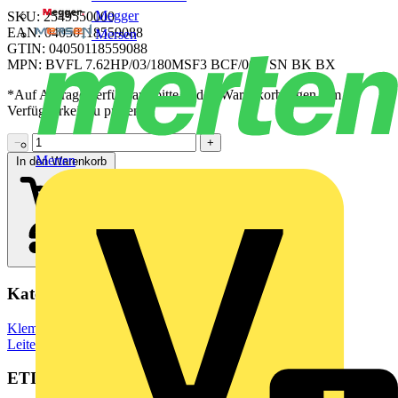
Megger
SKU: 2549550000
EAN: 04050118559088
Mersen
GTIN: 04050118559088
MPN: BVFL 7.62HP/03/180MSF3 BCF/06R SN BK BX
*Auf Anfrage verfügbar - bitte in den Warenkorb legen, um
Verfügbarkeit zu prüfen
−
+
Merten
In den Warenkorb
Kategorien
Klemmen, Steckverbinder & Verbindungselemente
Leiterplattensteckverbinder
ETIM Group