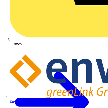
Cimco
Enwitec