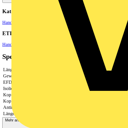
Kategorien
Hand- und Elektrowerkzeuge
Zangen
ETIM Group
Handwerkzeuge
Spezifikationen
Länge
250 mm
Gewicht
340 g
EFDE0001
Nein
Isoliert
Ja
Kopfhöhe
7.9 mm
Kopfbreite
36 mm
Antimagnetisch
Ja
Länge der Backen
16.4 mm
Mehr anzeigen