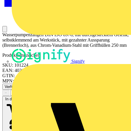
Wasserpumpenzangen DIN ISO 8976, mit durchgestecktem Gelenk,
selbstklemmend am Werkstück, mit gezahnter Aussparung
(Brennerloch), aus Chrom-Vanadium-Stahl mit Griffhüllen 250 mm
Produktkennzeichen
Signify
SKU: 101224
EAN: 4021103012246
GTIN: 4021103012246
MPN: 101224
Verfügbar: 1 Händler
−
+
In den Warenkorb