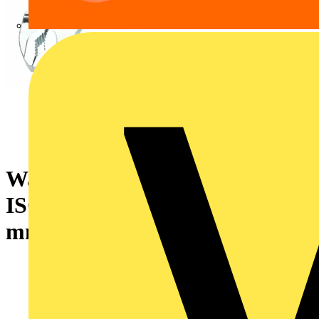
Wasserpumpenzangen DIN
ISO 8976 mit Griffhüllen 250
mm