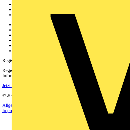
Produktsuche
Partner
Voltimum+
Weitere Links
Über uns
Kontakt
Downloadbereich (PDFs)
Häufig gestellte Fragen
voltimum.com
Registrierung
Registrieren Sie sich kostenlos und erhalten Sie stets aktuelle
Informationen aus der Elektroindustrie.
Jetzt registrieren
© 2002-
2026
Voltimum
Allgemeine Geschäftsbedingungen
Datenschutzerklärung
Impressum