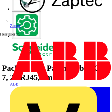
Zaptec
Hersteller
35
PacNet- und Patch-Kabel, Cat.
7, 2x RJ45, 2m
ABB