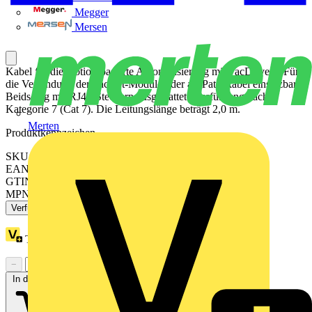
Megger
Mersen
Kabel für die motion-basierte Automatisierung mit PacDrive 3. Für
die Verbindung der PacNet-Module oder als Patchkabel einsetzbar.
Beidseitig mit RJ45-Steckern ausgestattet. Ausführung nach
Kategorie 7 (Cat 7). Die Leitungslänge beträgt 2,0 m.
Merten
Produktkennzeichen
SKU: VW3E3001R020
EAN: 3606485292359
GTIN: 3606485292359
MPN: VW3E3001R020
Verfügbar: 1 Händler
Treuepunkte:
1
−
+
In den Warenkorb