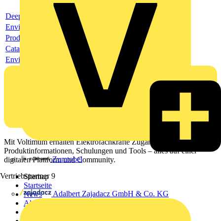
Deeplink product page
Environmental compliance declaration
Product data sheet
Catalogue
Environmental compliance declaration
Mit Voltimum erhalten Elektrofachkräfte Zugang zu Branchennews,
Produktinformationen, Schulungen und Tools – alles auf einer
Zumtobel
digitalen Plattform und Community.
Vertriebspartner
9
Sitemap
Startseite
Adalbert Zajadacz GmbH & Co. KG
News
Akademie
Produktsuche
Partner