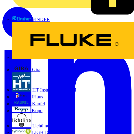
FINDER
FLUKE
Gira
HT Instruments GmbH
iHaus
Kaufel
Kopp
Lichtline
LIGHTCYCLE