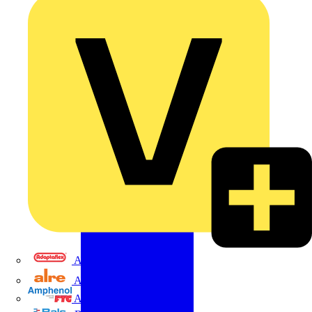
Adaptaflex
Alre
Amphenol FTG