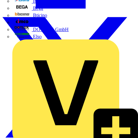
BALS
Bega
Bticino
Cimco
DOTLUX GmbH
Elso