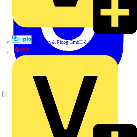
Hillmann & Ploog GmbH & Co. KG
Oskar Böttcher GmbH & Co. KG