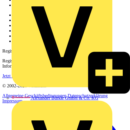
Voltimum+
Weitere Links
Über uns
Kontakt
Downloadbereich (PDFs)
Häufig gestellte Fragen
voltimum.com
Registrierung
Registrieren Sie sich kostenlos und erhalten Sie stets aktuelle
Informationen aus der Elektroindustrie.
Jetzt registrieren
© 2002-
2026
Voltimum
Allgemeine Geschäftsbedingungen
Datenschutzerklärung
Alexander Bürkle GmbH & Co. KG
Impressum