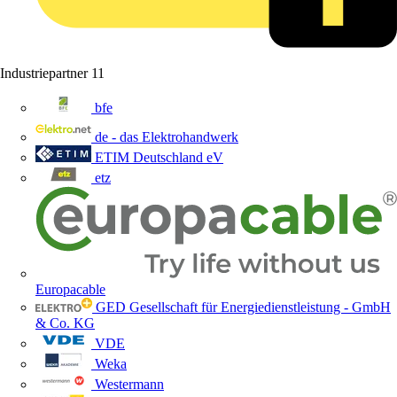
Industriepartner
11
bfe
de - das Elektrohandwerk
ETIM Deutschland eV
etz
Europacable
GED Gesellschaft für Energiedienstleistung - GmbH
& Co. KG
VDE
Weka
Westermann