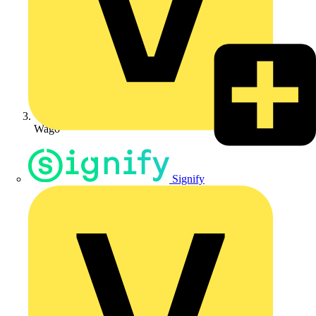
Wago
Signify