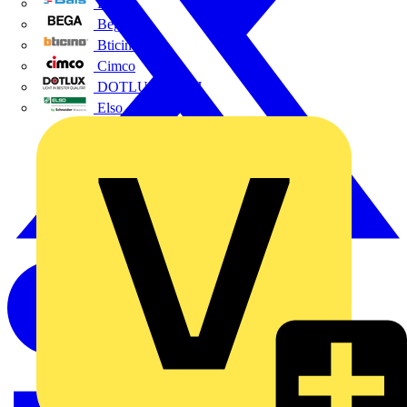
BALS
Bega
Bticino
Cimco
DOTLUX GmbH
Elso