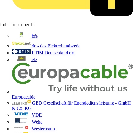
Industriepartner
11
bfe
de - das Elektrohandwerk
ETIM Deutschland eV
etz
Europacable
GED Gesellschaft für Energiedienstleistung - GmbH
& Co. KG
VDE
Weka
Westermann