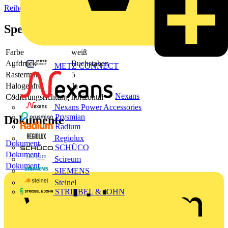
Reihenklemmen
Spezifikationen
Farbe
weiß
Aufdruck
Buchstaben
METZ CONNECT
Rastermaß
5
Halogenfrei
Ja
Nexans
Codierungsrichtung
horizontal
Nexans Power Accessories
Prysmian
Dokumente
Radium
Regiolux
Dokument
SCHÜCO
Dokument
Scireum
Dokument
SIEMENS
Steinel
STRIEBEL & JOHN