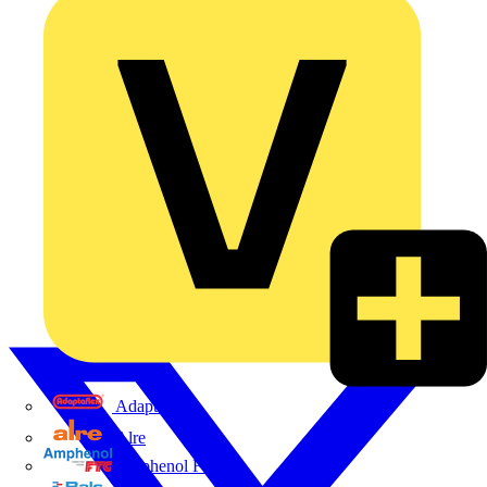
Adaptaflex
Alre
Amphenol FTG