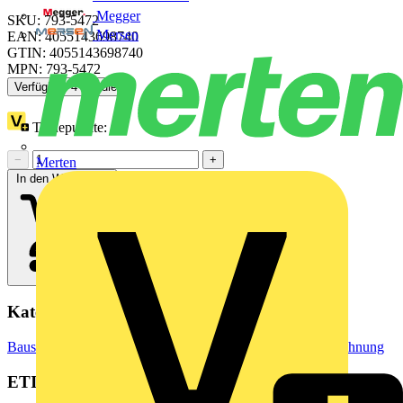
Megger
SKU: 793-5472
Mersen
EAN: 4055143698740
GTIN: 4055143698740
MPN: 793-5472
Verfügbar: 4 Händler
Treuepunkte:
4
−
+
Merten
In den Warenkorb
Kategorien
Baustoffe & Verbrauchsmaterialien
Markierung & Kennzeichnung
ETIM Group