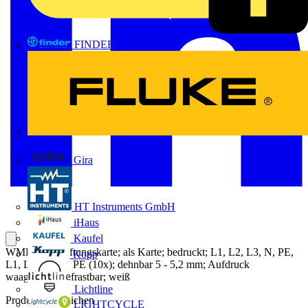
FINDER
FLUKE
Gira
HT Instruments GmbH
iHaus
Kaufel
WMB-Beschriftungskarte; als Karte; bedruckt; L1, L2, L3, N, PE,
Kopp
L1, L2, L3, N, PE (10x); dehnbar 5 - 5,2 mm; Aufdruck
waagerecht; aufrastbar; weiß
Lichtline
Produktkennzeichen
LIGHTCYCLE