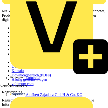
Mit Voltimum erhalten Elektrofachkräfte Zugang zu Branchennews,
Produktinformationen, Schulungen und Tools – alles auf einer
digitalen Plattform und Community.
Sitemap
Startseite
News
Akademie
Produktsuche
Partner
Voltimum+
Weitere Links
Über uns
Kontakt
Downloadbereich (PDFs)
Zumtobel
Häufig gestellte Fragen
voltimum.com
Vertriebspartner
9
Registrierung
Adalbert Zajadacz GmbH & Co. KG
Registrieren Sie sich kostenlos und erhalten Sie stets aktuelle
Informationen aus der Elektroindustrie.