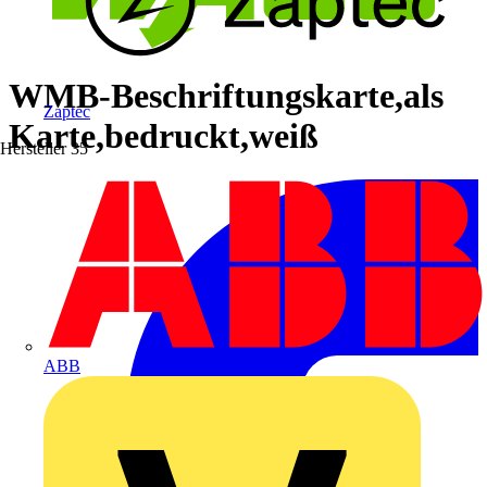
WMB-Beschriftungskarte,als
Zaptec
Karte,bedruckt,weiß
Hersteller
35
ABB