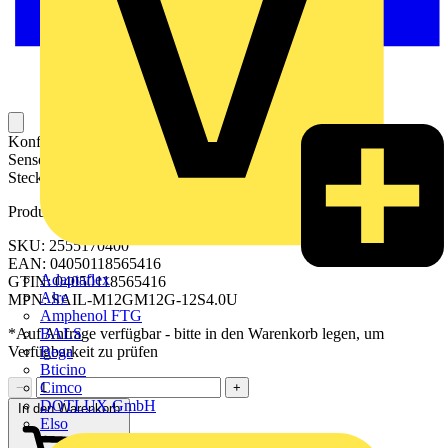
Konfektionierte Sensor-Aktor-Leitung für die Verbindung von
Sensoren oder Aktoren und zur Datenübertragung. Die
Steckverbinder sind angespritzt und getestet.
Produktkennzeichen
SKU: 2555170400
EAN: 04050118565416
Adaptaflex
GTIN: 04050118565416
Alre
MPN: SAIL-M12GM12G-12S4.0U
Amphenol FTG
BALS
*Auf Anfrage verfügbar - bitte in den Warenkorb legen, um
Bega
Verfügbarkeit zu prüfen
Bticino
Cimco
−
+
DOTLUX GmbH
In den Warenkorb
Elso