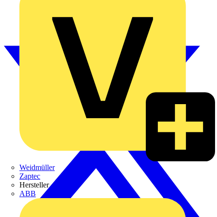
Weidmüller
Zaptec
Hersteller
ABB