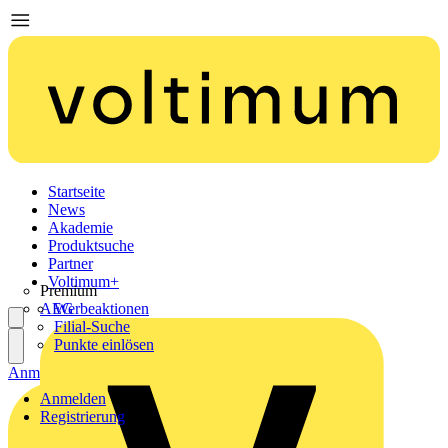
Startseite
News
Akademie
Produktsuche
Partner
Voltimum+
Premium
AEG
Werbeaktionen
Filial-Suche
Punkte einlösen
Anmelden
Registrierung
Anmelden
Registrierung