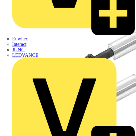
Enwitec
Interact
JUNG
LEDVANCE