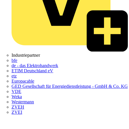
Industriepartner
bfe
de - das Elektrohandwerk
ETIM Deutschland eV
etz
Europacable
GED Gesellschaft für Energiedienstleistung - GmbH & Co. KG
VDE
Weka
Westermann
ZVEH
ZVEI