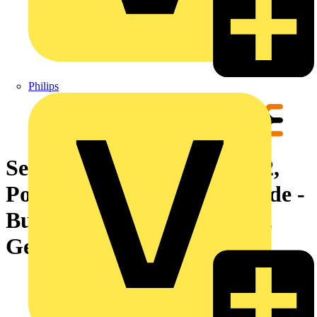
Philips
Sensor-Aktor-Leitung, M12,
Polzahl: 12, 4 m, Stift, gerade -
Buchse, gerade, LED: Nein,
Geschirmt: Ja