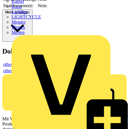
Kaufel
Strahlenvernetzt
Nein
Kopp
Lichtline
Mehr anzeigen
LIGHTCYCLE
Megger
Mersen
Merten
Dokumente
others
others
Mit Voltimum erhalten Elektrofachkräfte Zugang zu Branchennews,
Produktinformationen, Schulungen und Tools – alles auf einer