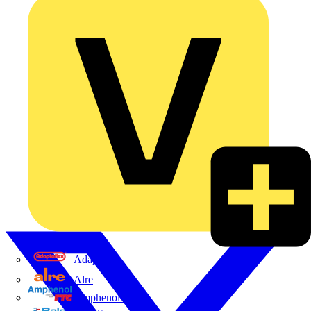
Adaptaflex
Alre
Amphenol FTG