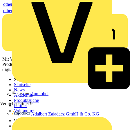
others
others
Mit Voltimum erhalten Elektrofachkräfte Zugang zu Branchennews,
Produktinformationen, Schulungen und Tools – alles auf einer
digitalen Plattform und Community.
Sitemap
Startseite
News
Zumtobel
Akademie
Produktsuche
Vertriebspartner
9
Partner
Voltimum+
Adalbert Zajadacz GmbH & Co. KG
Weitere Links
Über uns