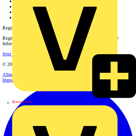
Kontakt
Downloadbereich (PDFs)
Häufig gestellte Fragen
voltimum.com
Registrierung
Registrieren Sie sich kostenlos und erhalten Sie stets aktuelle
Informationen aus der Elektroindustrie.
Jetzt registrieren
© 2002-
2026
Voltimum
Allgemeine Geschäftsbedingungen
Datenschutzerklärung
Impressum
Alexander Bürkle GmbH & Co. KG