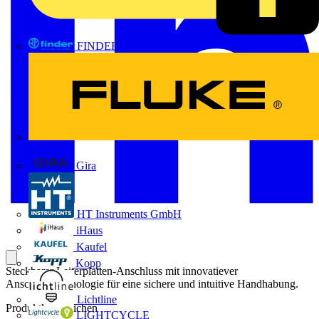
FINDER
FLUKE
Gira
HT Instruments GmbH
iHaus
Kaufel
Kopp
Steckbarer Leiterplatten-Anschluss mit innovatiever
Anschlusstechnologie für eine sichere und intuitive Handhabung.
Lichtline
Produktkennzeichen
LIGHTCYCLE