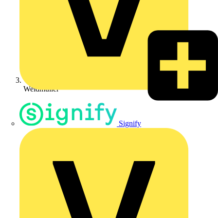
Weidmüller
Signify