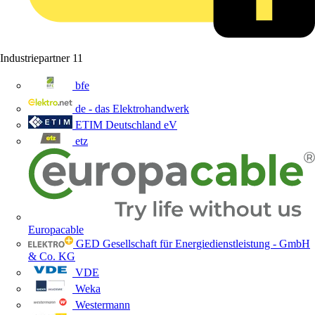
Industriepartner
11
bfe
de - das Elektrohandwerk
ETIM Deutschland eV
etz
Europacable
GED Gesellschaft für Energiedienstleistung - GmbH
& Co. KG
VDE
Weka
Westermann