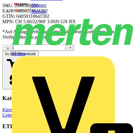
Megger
SKU: 2645380000
EAN: 04050118641592
Mersen
GTIN: 04050118641592
MPN: CH 5.00/22/90F 3.9SN GN BX
*Auf Anfrage verfügbar - bitte in den Warenkorb legen, um
Verfügbarkeit zu prüfen
−
+
Merten
In den Warenkorb
Kategorien
Klemmen, Steckverbinder & Verbindungselemente
Leiterplattensteckverbinder
ETIM Group