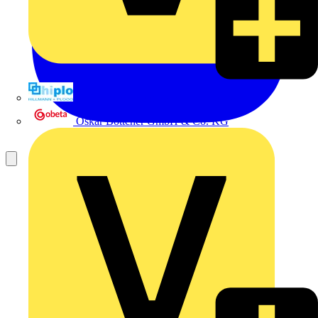
Hillmann & Ploog GmbH & Co. KG
Oskar Böttcher GmbH & Co. KG