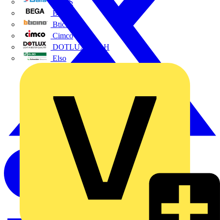
BALS
Bega
Bticino
Cimco
DOTLUX GmbH
Elso