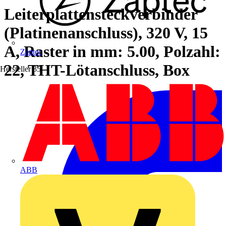
Leiterplattensteckverbinder
(Platinenanschluss), 320 V, 15
A, Raster in mm: 5.00, Polzahl:
Zaptec
22, THT-Lötanschluss, Box
Hersteller
35
ABB