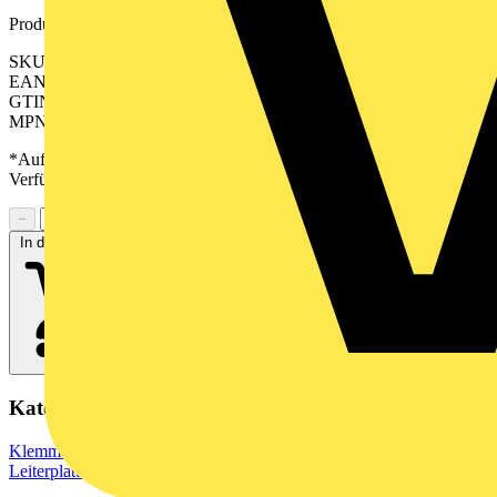
Produktkennzeichen
SKU: 2650970000
EAN: 04050118636000
GTIN: 04050118636000
MPN: TMS 5.00/04/90 3.0SN GN BX
*Auf Anfrage verfügbar - bitte in den Warenkorb legen, um
Verfügbarkeit zu prüfen
−
+
In den Warenkorb
Kategorien
Klemmen, Steckverbinder & Verbindungselemente
Leiterplattensteckverbinder