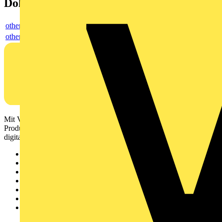
Dokumente
others
others
Mit Voltimum erhalten Elektrofachkräfte Zugang zu Branchennews,
Produktinformationen, Schulungen und Tools – alles auf einer
digitalen Plattform und Community.
Sitemap
Startseite
News
Akademie
Produktsuche
Partner
Voltimum+