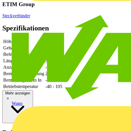
ETIM Group
Steckverbinder
Spezifikationen
Höhe
-
Gehäusefarbe
grün
Befestigungsart
löten
Länge des Pins
3
Anzahl der Etagen
-
Bemessungsspannung
250
Bemessungsstrom In
-
Betriebstemperatur
-40 - 105
Mehr anzeigen
Wago