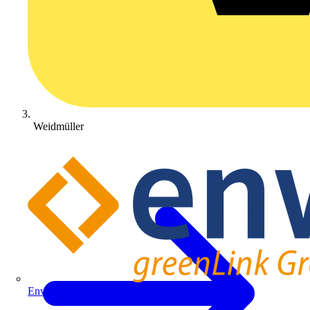
Weidmüller
Enwitec