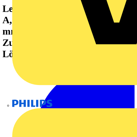
Leiterplattenklemme, 250 V, 15
A, Raster in mm: 5.00, 2.5
mm², Polzahl: 4,
Zugbügelanschluss, THT-
Lötanschluss, 90°, Box
Philips