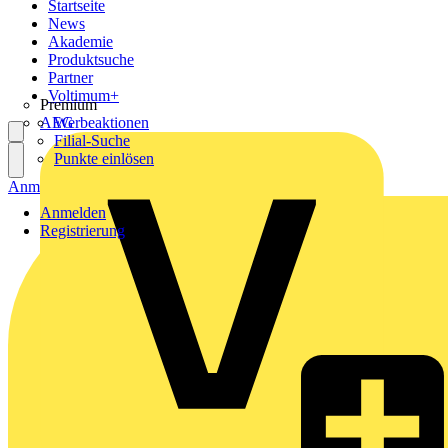
Startseite
News
Akademie
Produktsuche
Partner
Voltimum+
Premium
AEG
Werbeaktionen
Filial-Suche
Punkte einlösen
Anmelden
Registrierung
Anmelden
Registrierung