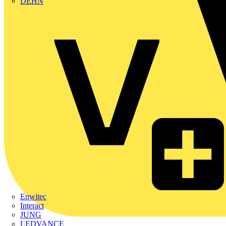
DEHN
Enwitec
Interact
JUNG
LEDVANCE