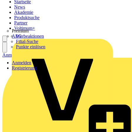
Startseite
News
Akademie
Produktsuche
Partner
Voltimum+
Premium
AEG
Werbeaktionen
Filial-Suche
Punkte einlösen
Anmelden
Registrierung
Anmelden
Registrierung