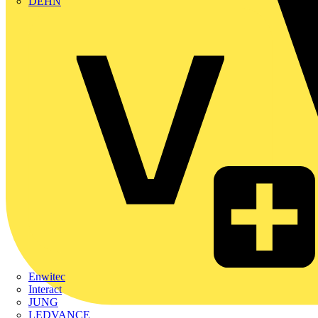
DEHN
Enwitec
Interact
JUNG
LEDVANCE