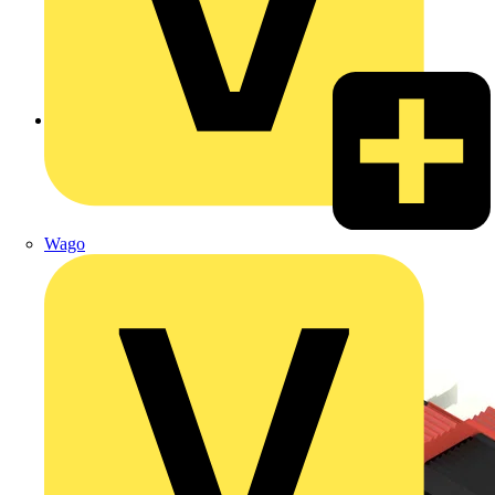
Zurück zu Produkte
Wago