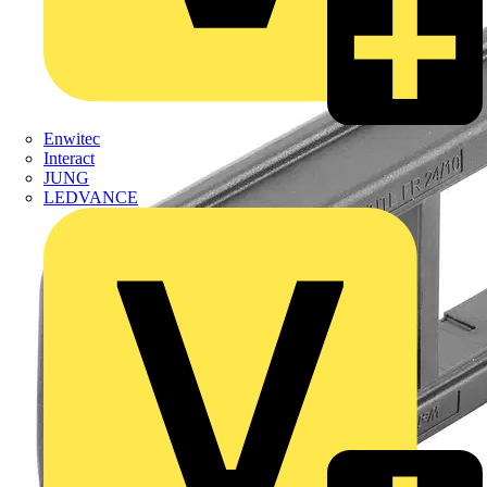
Enwitec
Interact
JUNG
LEDVANCE