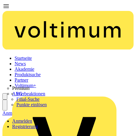
Startseite
News
Akademie
Produktsuche
Partner
Voltimum+
Premium
AEG
Werbeaktionen
Filial-Suche
Punkte einlösen
Anmelden
Registrierung
Anmelden
Registrierung