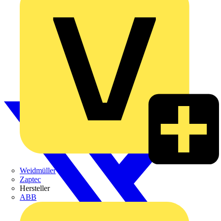
Weidmüller
Zaptec
Hersteller
ABB