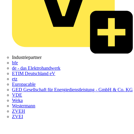
Industriepartner
bfe
de - das Elektrohandwerk
ETIM Deutschland eV
etz
Europacable
GED Gesellschaft für Energiedienstleistung - GmbH & Co. KG
VDE
Weka
Westermann
ZVEH
ZVEI