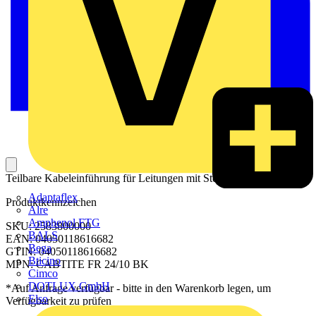
Teilbare Kabeleinführung für Leitungen mit Stecker.
Adaptaflex
Produktkennzeichen
Alre
Amphenol FTG
SKU: 2583800000
BALS
EAN: 04050118616682
Bega
GTIN: 04050118616682
Bticino
MPN: CABTITE FR 24/10 BK
Cimco
DOTLUX GmbH
*Auf Anfrage verfügbar - bitte in den Warenkorb legen, um
Elso
Verfügbarkeit zu prüfen