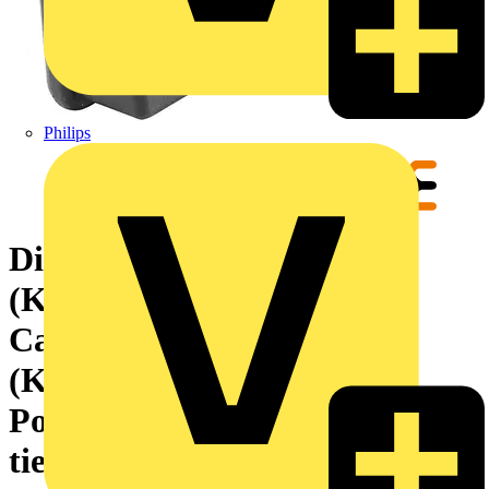
Philips
Dichtrahmen
(Kabeleinführungssystem),
Cabtite
(Kabeleinführungssystem),
Polyamid, glasfaserverstärkt,
tiefschwarz, 153 x 70 x 19.6