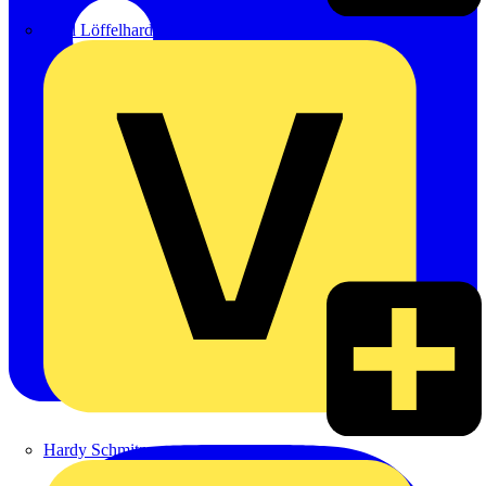
Emil Löffelhardt GmbH & Co. KG
Hardy Schmitz