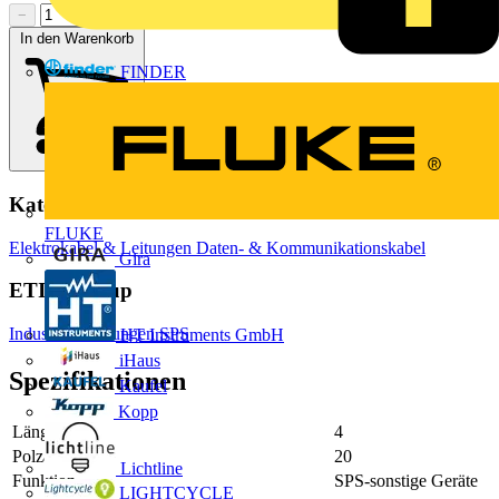
−
+
In den Warenkorb
FINDER
Kategorien
FLUKE
Elektrokabel & Leitungen
Daten- & Kommunikationskabel
Gira
ETIM Group
Industriesteuerungen SPS
HT Instruments GmbH
iHaus
Spezifikationen
Kaufel
Kopp
Länge
4
Polzahl
20
Lichtline
Funktion
SPS-sonstige Geräte
LIGHTCYCLE