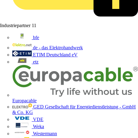
Industriepartner
11
bfe
de - das Elektrohandwerk
ETIM Deutschland eV
etz
Europacable
GED Gesellschaft für Energiedienstleistung - GmbH
& Co. KG
VDE
Weka
Westermann