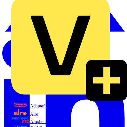
Adaptaflex
Alre
Amphenol FTG