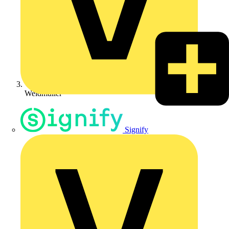
Weidmüller
Signify