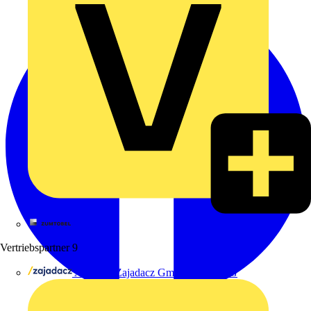
Zumtobel
Vertriebspartner
9
Adalbert Zajadacz GmbH & Co. KG