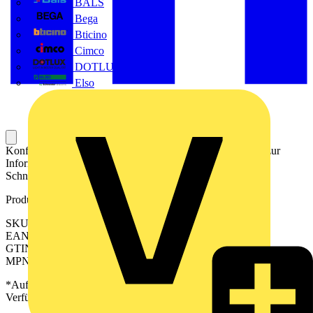
BALS
Bega
Bticino
Cimco
DOTLUX GmbH
Elso
Konfektioniertes Kabel für die elektrische Verbindung und zur
Informationsübertragung zwischen der SPS und einer SPS-
Schnittstelle.
Produktkennzeichen
SKU: 2534060040
EAN: 04099986599932
GTIN: 04099986599932
MPN: PAC-MTM3-HE20-V0-4M
*Auf Anfrage verfügbar - bitte in den Warenkorb legen, um
Verfügbarkeit zu prüfen