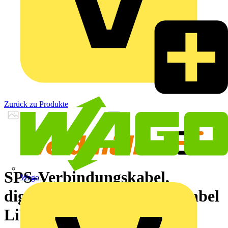
Zurück zu Produkte
SPS-Verbindungskabel,
Wago
digitale Signale, 20 Pole, Kabel
LiYY, 4 m