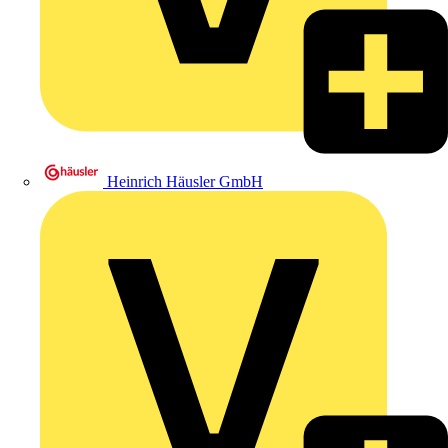
Heinrich Häusler GmbH