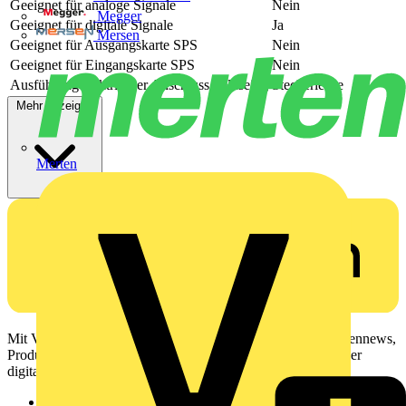
Geeignet für analoge Signale
Nein
Megger
Geeignet für digitale Signale
Ja
Mersen
Geeignet für Ausgangskarte SPS
Nein
Geeignet für Eingangskarte SPS
Nein
Ausführung elektrischer Anschluss, feldseitig
Steckerleiste
Mehr anzeigen
Merten
Mit Voltimum erhalten Elektrofachkräfte Zugang zu Branchennews,
Produktinformationen, Schulungen und Tools – alles auf einer
digitalen Plattform und Community.
Sitemap