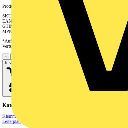
Produktkennzeichen
SKU: 2648120000
EAN: 04050118638851
GTIN: 04050118638851
MPN: CPS 5.08/20/180F SN GN BX
*Auf Anfrage verfügbar - bitte in den Warenkorb legen, um
Verfügbarkeit zu prüfen
−
+
In den Warenkorb
Kategorien
Klemmen, Steckverbinder & Verbindungselemente
Leiterplattensteckverbinder