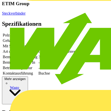
ETIM Group
Steckverbinder
Spezifikationen
Polzahl
20
Gehäusefarbe
grün
Mit Schutzleiter
-
Art der Verbindung
flexibler Leiterplattenverbinder
Bemessungsspannung
320
Bemessungsstrom In
-
Betriebstemperatur
-40 - 105
Kontaktausführung
Buchse
Mehr anzeigen
Wago