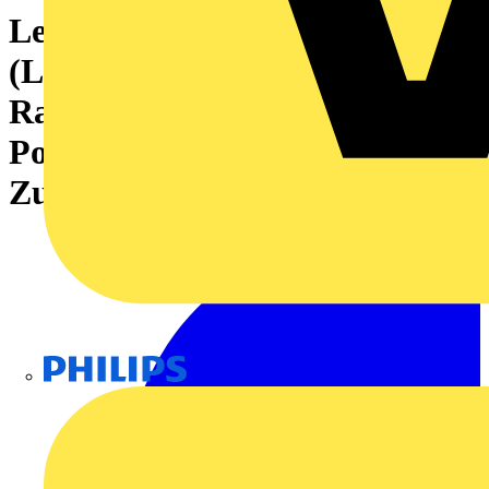
Leiterplattensteckverbinder
(Leiteranschluss), 320 V, 22 A,
Raster in mm: 5.08, 4 mm²,
Polzahl: 20,
Zugbügelanschluss, Box
Philips