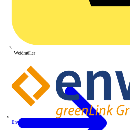
Weidmüller
Enwitec