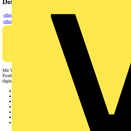
Dokumente
others
others
Mit Voltimum erhalten Elektrofachkräfte Zugang zu Branchennews,
Produktinformationen, Schulungen und Tools – alles auf einer
digitalen Plattform und Community.
Sitemap
Startseite
News
Akademie
Produktsuche
Partner
Voltimum+