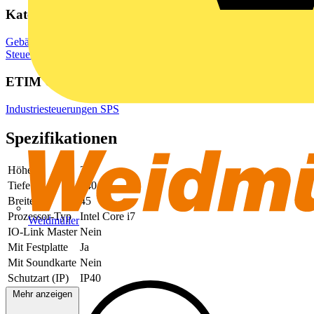
Kategorien
Gebäudeleittechnik & Automation
Speicherprogrammierbare
Steuerungen
EDV & Peripheriegeräte
PCs & Laptops
ETIM Group
Industriesteuerungen SPS
Spezifikationen
Höhe
200
Tiefe
140
Breite
45
Prozessor-Typ
Intel Core i7
Weidmüller
IO-Link Master
Nein
Mit Festplatte
Ja
Mit Soundkarte
Nein
Schutzart (IP)
IP40
Mehr anzeigen