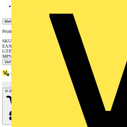
Sticks, einer Maus oder einer Tastatur
HDMI- und Display-Port-Schnittstellen zum Anschluss eines
Displays
Mehr anzeigen
Produktkennzeichen
SKU: 752-9800
EAN: 4066966169584
GTIN: 4066966169584
MPN: 752-9800
Verfügbar: 1 Händler
Treuepunkte:
2972
−
+
In den Warenkorb