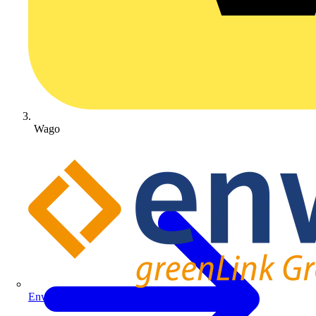
Wago
Enwitec