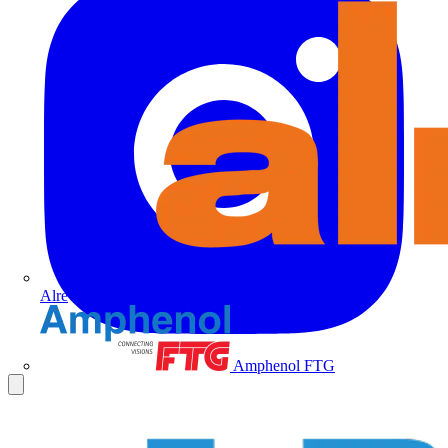
Alre
Amphenol FTG