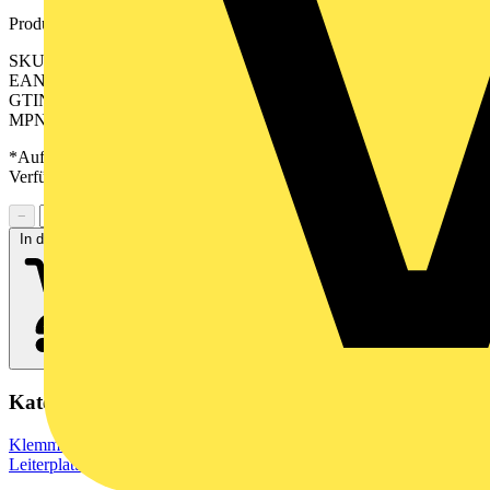
Produktkennzeichen
SKU: 2647200000
EAN: 04050118639773
GTIN: 04050118639773
MPN: CPS 5.08/20/90 SN GN BX
*Auf Anfrage verfügbar - bitte in den Warenkorb legen, um
Verfügbarkeit zu prüfen
−
+
In den Warenkorb
Kategorien
Klemmen, Steckverbinder & Verbindungselemente
Leiterplattensteckverbinder