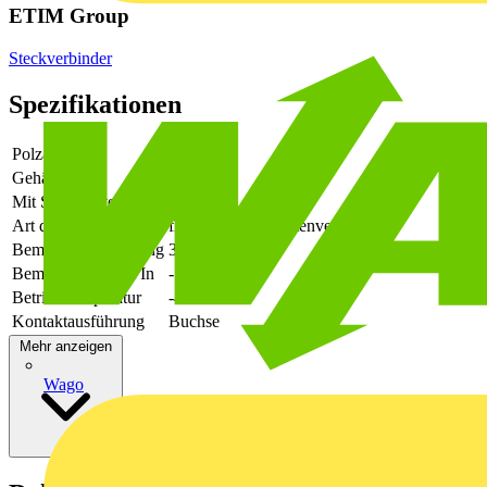
ETIM Group
Steckverbinder
Spezifikationen
Polzahl
20
Gehäusefarbe
grün
Mit Schutzleiter
-
Art der Verbindung
flexibler Leiterplattenverbinder
Bemessungsspannung
320
Bemessungsstrom In
-
Betriebstemperatur
-40 - 105
Kontaktausführung
Buchse
Mehr anzeigen
Wago