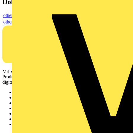
Dokumente
others
others
Mit Voltimum erhalten Elektrofachkräfte Zugang zu Branchennews,
Produktinformationen, Schulungen und Tools – alles auf einer
digitalen Plattform und Community.
Sitemap
Startseite
News
Akademie
Produktsuche
Partner
Voltimum+