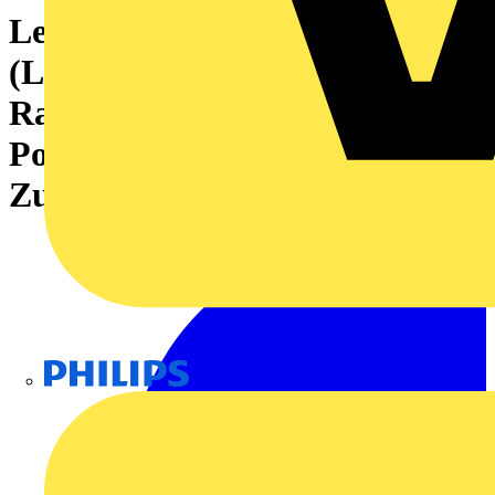
Leiterplattensteckverbinder
(Leiteranschluss), 320 V, 22 A,
Raster in mm: 5.08, 4 mm²,
Polzahl: 20,
Zugbügelanschluss, Box
Philips