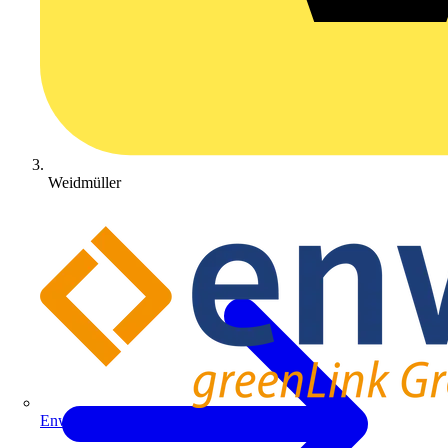
Weidmüller
Enwitec