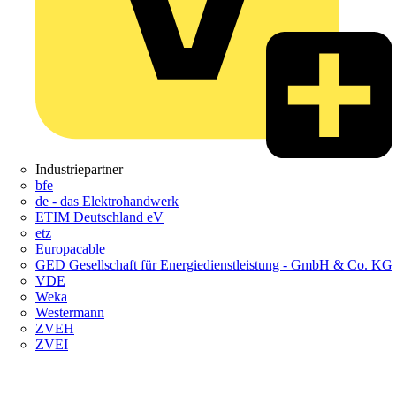
Industriepartner
bfe
de - das Elektrohandwerk
ETIM Deutschland eV
etz
Europacable
GED Gesellschaft für Energiedienstleistung - GmbH & Co. KG
VDE
Weka
Westermann
ZVEH
ZVEI