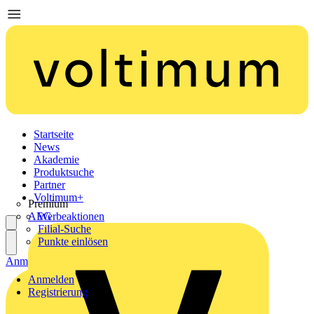
Startseite
News
Akademie
Produktsuche
Partner
Voltimum+
Premium
AEG
Werbeaktionen
Filial-Suche
Punkte einlösen
Anmelden
Registrierung
Anmelden
Registrierung