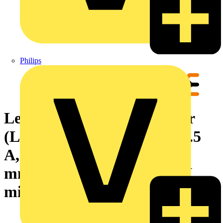
Philips
Leiterplattensteckverbinder
(Leiteranschluss), 160 V, 17.5
A, Raster in mm: 3.50, 1.5
mm², Polzahl: 15, PUSH IN
mit Betätigungselement, Box