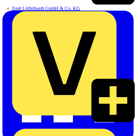
Emil Löffelhardt GmbH & Co. KG
Hardy Schmitz