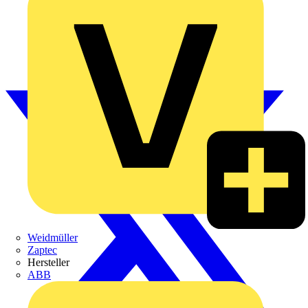
Weidmüller
Zaptec
Hersteller
ABB