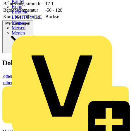
Kaufel
Bemessungsstrom In
17.1
Kopp
Betriebstemperatur
-50 - 120
Lichtline
Kontaktausführung
Buchse
LIGHTCYCLE
Megger
Mehr anzeigen
Mersen
Merten
Dokumente
others
others