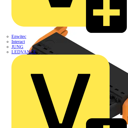
Enwitec
Interact
JUNG
LEDVANCE