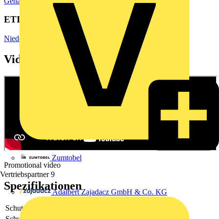
Gehäuse & Schaltschränke
Elektrogehäuse
ETIM Group
Niederspannungsschaltgeräte
Videos
Zumtobel
Promotional video
Vertriebspartner
9
Spezifikationen
Adalbert Zajadacz GmbH & Co. KG
Schutzart (IP)
IP65
Schutzart (NEMA)
-