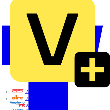
Adaptaflex
Alre
Amphenol FTG