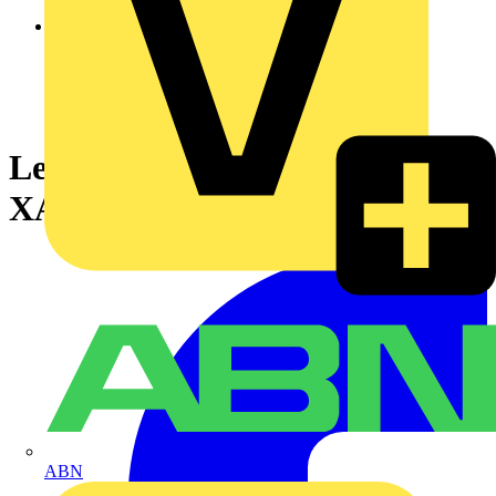
Leergehäuse für Hängetaster
XAC-A, 8 vertikale Bohrungen
ABN