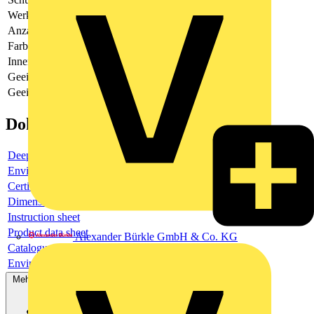
Werkstoff des Gehäuses
Kunststoff
Anzahl der Befehlsstellen
8
Farbe des Gehäuseoberteils
gelb
Innendurchmesser der Öffnung
26
Geeignet für Hauptstromkreise
Nein
Geeignet für Steuerstromkreise
Ja
Dokumente
Deeplink product page
Environmental compliance declaration
Certificate
Dimensioned drawing
Instruction sheet
Product data sheet
Alexander Bürkle GmbH & Co. KG
Catalogue
Environmental compliance declaration
Mehr anzeigen