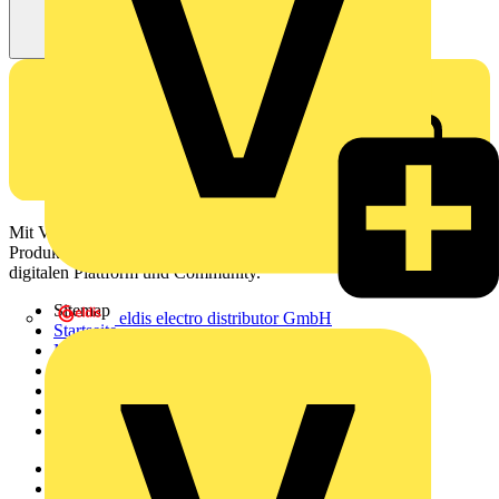
Mit Voltimum erhalten Elektrofachkräfte Zugang zu Branchennews,
Produktinformationen, Schulungen und Tools – alles auf einer
digitalen Plattform und Community.
Sitemap
eldis electro distributor GmbH
Startseite
News
Akademie
Produktsuche
Partner
Voltimum+
Weitere Links
Über uns