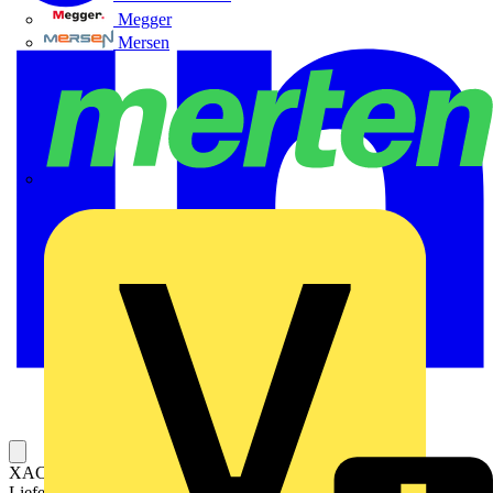
Megger
Mersen
Merten
XAC A Leergehäuse. 8 vertikale Bohrungen. Befehlsstellen 8.
Lieferumfang Gehäuse, Innenplatine, Kabelknickschutzhülle.