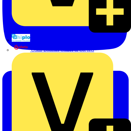
Hillmann & Ploog GmbH & Co. KG
Oskar Böttcher GmbH & Co. KG