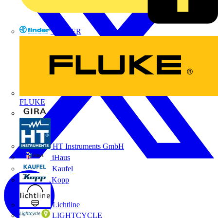
FINDER
FLUKE
Gira
HT Instruments GmbH
iHaus
Kaufel
Kopp
Lichtline
LIGHTCYCLE