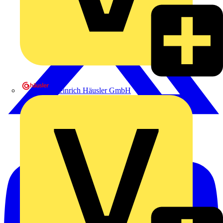
Heinrich Häusler GmbH