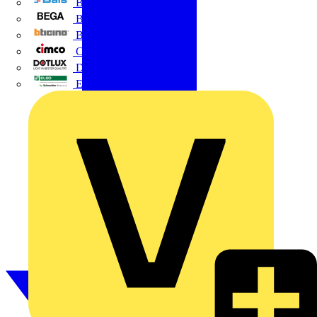
BALS
Bega
Bticino
Cimco
DOTLUX GmbH
Elso