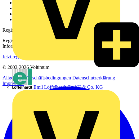
Kontakt
Downloadbereich (PDFs)
Häufig gestellte Fragen
voltimum.com
Registrierung
Registrieren Sie sich kostenlos und erhalten Sie stets aktuelle
Informationen aus der Elektroindustrie.
Jetzt registrieren
© 2002-
2026
Voltimum
Allgemeine Geschäftsbedingungen
Datenschutzerklärung
Impressum
Emil Löffelhardt GmbH & Co. KG