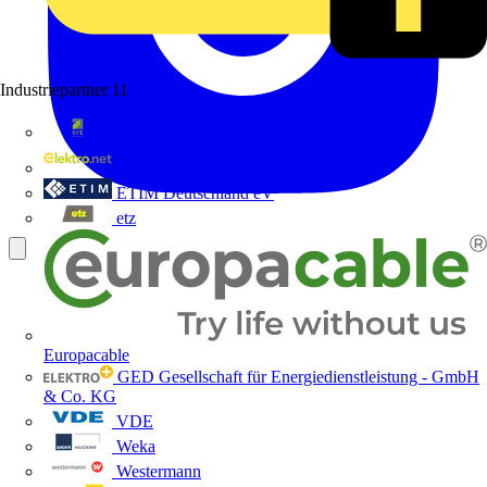
Industriepartner
11
bfe
de - das Elektrohandwerk
ETIM Deutschland eV
etz
Europacable
GED Gesellschaft für Energiedienstleistung - GmbH
& Co. KG
VDE
Weka
Westermann