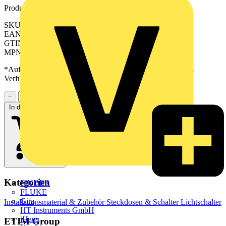
Produktkennzeichen
SKU: GO101P
EAN: 4011377181649
GTIN: 4011377181649
MPN: GO 101 P
*Auf Anfrage verfügbar - bitte in den Warenkorb legen, um
Verfügbarkeit zu prüfen
−
+
In den Warenkorb
Kategorien
FINDER
FLUKE
Gira
Installationsmaterial & Zubehör
Steckdosen & Schalter
Lichtschalter
HT Instruments GmbH
iHaus
ETIM Group