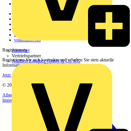
Voltimum+
Weitere Links
Über uns
Kontakt
Downloadbereich (PDFs)
Häufig gestellte Fragen
voltimum.com
Registrierung
Zumtobel
Vertriebspartner
Registrieren Sie sich kostenlos und erhalten Sie stets aktuelle
Adalbert Zajadacz GmbH & Co. KG
Informationen aus der Elektroindustrie.
Jetzt registrieren
© 2002-
2026
Voltimum
Allgemeine Geschäftsbedingungen
Datenschutzerklärung
Impressum