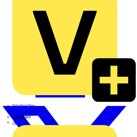
Weidmüller
Zaptec
Hersteller
ABB