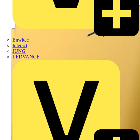
Enwitec
Interact
JUNG
LEDVANCE