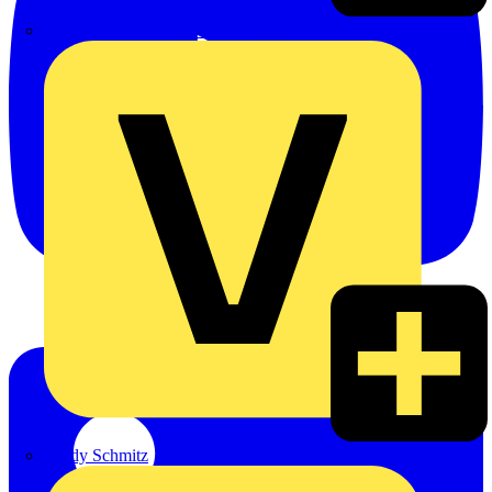
Emil Löffelhardt GmbH & Co. KG
Hardy Schmitz