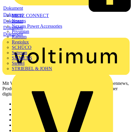
Dokument
Dokument
METZ CONNECT
Nexans
Dokument
Nexans Power Accessories
Dokument
Prysmian
Dokument
Radium
Regiolux
SCHÜCO
Scireum
SIEMENS
Steinel
STRIEBEL & JOHN
Mit Voltimum erhalten Elektrofachkräfte Zugang zu Branchennews,
Produktinformationen, Schulungen und Tools – alles auf einer
digitalen Plattform und Community.
Sitemap
Startseite
News
Akademie
Produktsuche
Partner