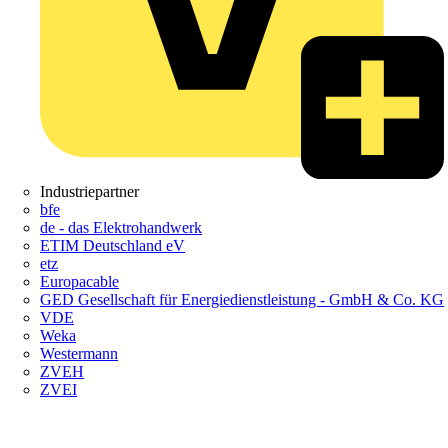
Industriepartner
bfe
de - das Elektrohandwerk
ETIM Deutschland eV
etz
Europacable
GED Gesellschaft für Energiedienstleistung - GmbH & Co. KG
VDE
Weka
Westermann
ZVEH
ZVEI