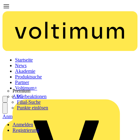
Startseite
News
Akademie
Produktsuche
Partner
Voltimum+
Premium
AEG
Werbeaktionen
Filial-Suche
Punkte einlösen
Anmelden
Registrierung
Anmelden
Registrierung