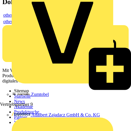
Dokumente
others
others
Mit Voltimum erhalten Elektrofachkräfte Zugang zu Branchennews,
Produktinformationen, Schulungen und Tools – alles auf einer
digitalen Plattform und Community.
Sitemap
Zumtobel
Startseite
News
Vertriebspartner
9
Akademie
Produktsuche
Adalbert Zajadacz GmbH & Co. KG
Partner
Voltimum+