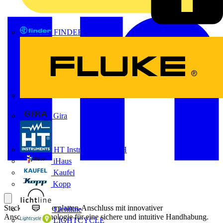
FINDER
FLUKE
Gira
HT Instruments GmbH
iHaus
Kaufel
Kopp
Steckbarer Leiterplatten-Anschluss mit innovativer
Lichtline
Anschlusstechnologie für eine sichere und intuitive Handhabung.
LIGHTCYCLE