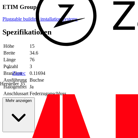
ETIM Group
Pluggable building installation systems
Spezifikationen
Höhe
15
Breite
34.6
Länge
76
Polzahl
3
Brandlast
0.11694
Zaptec
Ausführung
Buchse
Hersteller
35
Halogenfrei
Ja
Anschlussart
Federzuganschluss
Mehr anzeigen