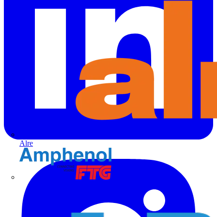
Alre
Amphenol FTG