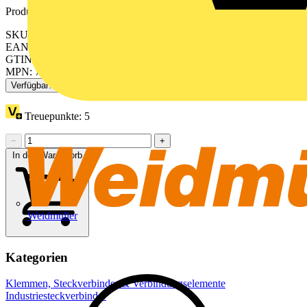
Produktkennzeichen
SKU: 770-123
EAN: 4044918252171
GTIN: 4044918252171
MPN: 770-123
Verfügbar: 2 Händler
Treuepunkte:
5
−
+
In den Warenkorb
Weidmüller
Kategorien
Klemmen, Steckverbinder & Verbindungselemente
Industriesteckverbinder