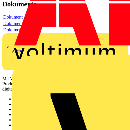
Dokumente
Dokument
Dokument
Dokument
ABB
Mit Voltimum erhalten Elektrofachkräfte Zugang zu Branchennews,
Produktinformationen, Schulungen und Tools – alles auf einer
digitalen Plattform und Community.
Sitemap
Startseite
News
Akademie
Produktsuche
Partner