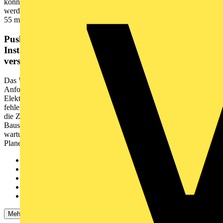
können Verbindungen sogar im gesteckten Zustand kontrolliert
werden. Das spart Zeit und Aufwand. Die Abmantellänge liegt bei
55 mm.
Push-in CAGE CLAMP®-Federanschlusstechnik –
Installationen fehlerfrei stecken, statt umständlich zu
verschrauben!
Das
WINSTA
®-Steckverbindersystem ist perfekt auf die hohen
Anforderungen in der Gebäudeinstallation zugeschnitten. Es macht
Elektroinstallationen steckbar und somit schneller, noch sicherer und
fehlerfrei. Durch die konfektionierte Systemlösung reduzieren sich
die Zeiten der Montage und Fehler bei der Installation auf der
Baustelle gleichermaßen. Profitieren auch Sie von der
wartungsfreien Federklemmtechnik in der steckbaren Version!
Planen Sie Ihre Installation mit Fehlsteckschutz von WAGO.
fehlsteckgeschützter Installationssteckverbinder
einfache Schaltungen
für eine große Anzahl von Verwendungszwecken
passgenaue Abmessungen
komfortable Installation und Inbetriebnahme
Mehr anzeigen