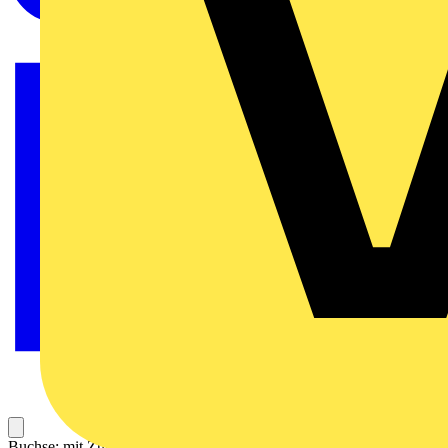
Buchse; mit Zugentlastungsgehäuse; 3-polig; Kod. A; 4,00 mm²;