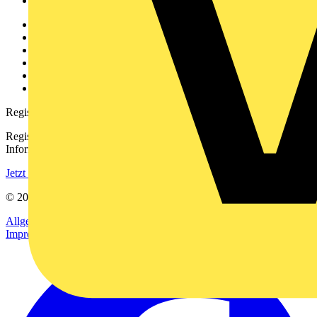
Voltimum+
Weitere Links
Über uns
Kontakt
Downloadbereich (PDFs)
Häufig gestellte Fragen
voltimum.com
Registrierung
Registrieren Sie sich kostenlos und erhalten Sie stets aktuelle
Informationen aus der Elektroindustrie.
Jetzt registrieren
© 2002-
2026
Voltimum
Allgemeine Geschäftsbedingungen
Datenschutzerklärung
Impressum