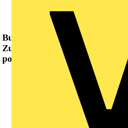
Buchse,mit
Zugentlastungsgehäuse,3-
polig,weiß