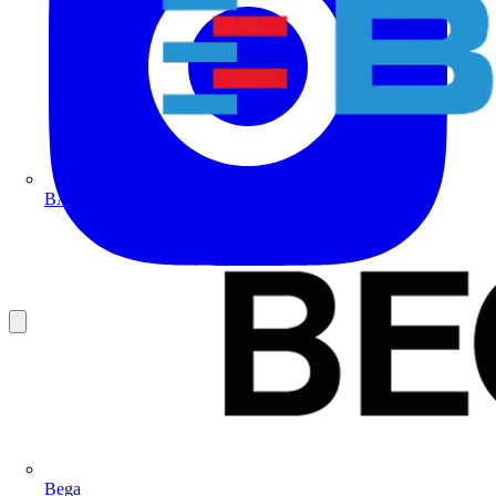
BALS
Bega