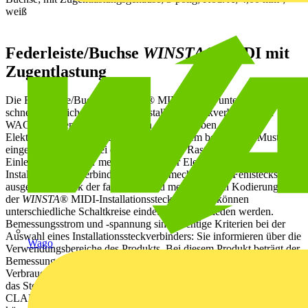
weiß
Federleiste/Buchse
WINSTA
® MIDI mit
Zugentlastung
Die Federleiste/Buchse
WINSTA
® MIDI 3-polig unterstützt die
schnelle und sichere Montage. Installationssteckverbinder von
WAGO werden verwendet, wenn sich Vorgaben an eine
Elektroinstallation wiederholen oder in einem bestimmten Muster
eingeteilt sind, z. B. bei der Montage von Raster- oder
Einlegeleuchten. Für mehr Schutz in der Elektroinstallation ist der
Installationssteckverbinder mit einem mechanischen Fehlsteckschutz
ausgerüstet. Dank der farblichen und mechanischen Kodierung A
der
WINSTA
® MIDI-Installationssteckverbinder können
unterschiedliche Schaltkreise eindeutig unterschieden werden.
Bemessungsstrom und -spannung sind wichtige Kriterien bei der
Auswahl eines Installationssteckverbinders: Sie informieren über die
Wago
Verwendungsbereiche des Produkts. Bei diesem Produkt beträgt der
Bemessungsstrom 25 A – damit ist es auch für leistungsstarke
Verbraucher geeignet. Für eine vorbildliche Elektrifizierung steht
das Steckverbindersystem WINSTA® MIDI mit Push-in CAGE
CLAMP®-Federanschlusstechnik. Dank der verbauten Prüföffnung