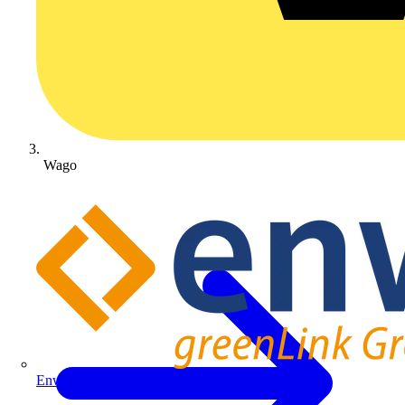
Wago
Enwitec