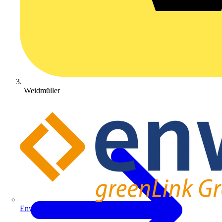
Weidmüller
Enwitec