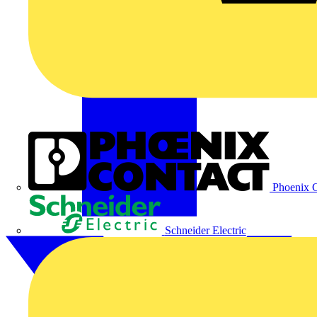
Phoenix C
Schneider Electric