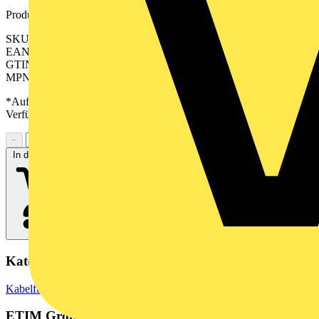
Produktkennzeichen
SKU: 8000037554
EAN: 04050118653076
GTIN: 04050118653076
MPN: TS35X7.5 ST KEBI 50 VER
*Auf Anfrage verfügbar - bitte in den Warenkorb legen, um
Verfügbarkeit zu prüfen
−
+
In den Warenkorb
Kategorien
Kabelführungssysteme
Kabelpritsche
Stahlkabelpritsche
ETIM Group