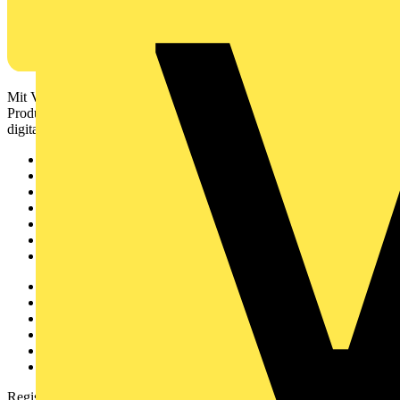
Mit Voltimum erhalten Elektrofachkräfte Zugang zu Branchennews,
Produktinformationen, Schulungen und Tools – alles auf einer
digitalen Plattform und Community.
Sitemap
Startseite
News
Akademie
Produktsuche
Partner
Voltimum+
Weitere Links
Über uns
Kontakt
Downloadbereich (PDFs)
Häufig gestellte Fragen
voltimum.com
Registrierung