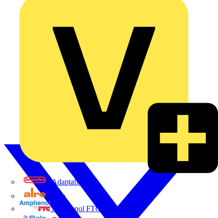
Adaptaflex
Alre
Amphenol FTG