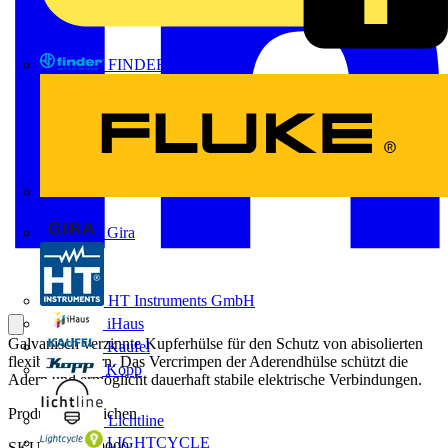
FINDER
FLUKE
Gira
HT Instruments GmbH
iHaus
Galvanisch verzinnte Kupferhülse für den Schutz von abisolierten
Kaufel
flexiblen Leitern. Das Vercrimpen der Aderendhülse schützt die
Kopp
Adern und ermöglicht dauerhaft stabile elektrische Verbindungen.
Produktkennzeichen
Lichtline
LIGHTCYCLE
SKU: 2604620000