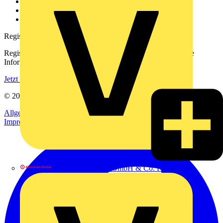
Downloadbereich (PDFs)
Häufig gestellte Fragen
voltimum.com
Registrierung
Registrieren Sie sich kostenlos und erhalten Sie stets aktuelle
Informationen aus der Elektroindustrie.
Jetzt registrieren
© 2002-
2026
Voltimum
Allgemeine Geschäftsbedingungen
Datenschutzerklärung
Impressum
Alexander Bürkle GmbH & Co. KG