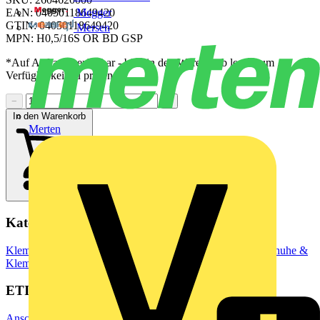
Megger
EAN: 04050118649420
GTIN: 04050118649420
Mersen
MPN: H0,5/16S OR BD GSP
*Auf Anfrage verfügbar - bitte in den Warenkorb legen, um
Verfügbarkeit zu prüfen
−
+
In den Warenkorb
Merten
Kategorien
Klemmen, Steckverbinder & Verbindungselemente
Kabelschuhe &
Klemmen
ETIM Group
Anschluss- und Verbindungstechnik/Isoliermaterial (Elektro)