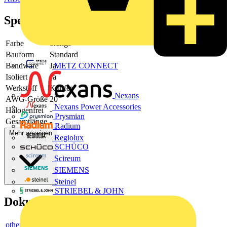
Spezifikationen
Farbe
orange
Bauform
Standard
METZ CONNECT
Bandware
Ja
Isoliert
Ja
Werkstoff
Kupfer
Nexans
AWG-Größe
20
Nexans Power Accessories
Halogenfrei
-
Prysmian
Gesamtlänge
-
Radium
Mehr anzeigen
Regiolux
SCHÜCO
Scireum
SIEMENS
Steinel
STRIEBEL & JOHN
Dokumente
others