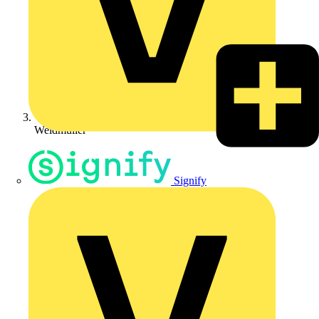
Weidmüller
Signify