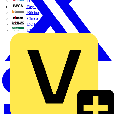
BALS
Bega
Bticino
Cimco
DOTLUX GmbH
Elso