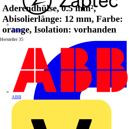
Aderendhülse, 0.5 mm²,
Abisolierlänge: 12 mm, Farbe:
orange, Isolation: vorhanden
Zaptec
Hersteller
35
ABB