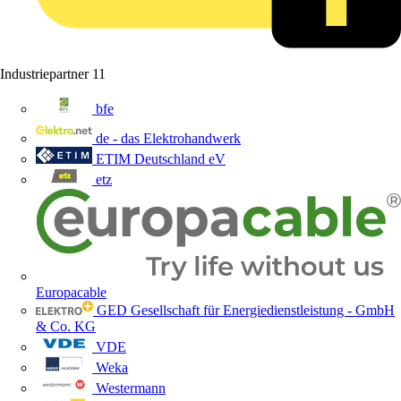
Industriepartner
11
bfe
de - das Elektrohandwerk
ETIM Deutschland eV
etz
Europacable
GED Gesellschaft für Energiedienstleistung - GmbH
& Co. KG
VDE
Weka
Westermann