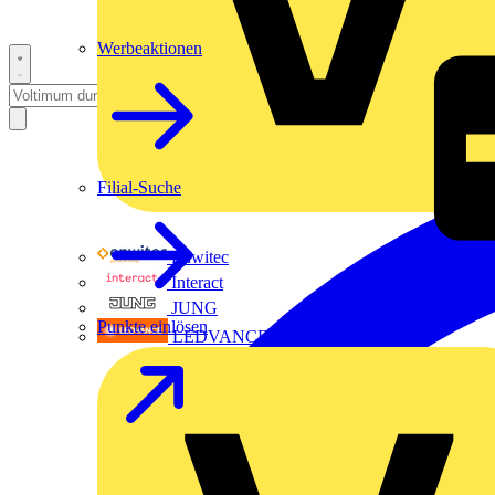
Werbeaktionen
Filial-Suche
Enwitec
Interact
JUNG
Punkte einlösen
LEDVANCE