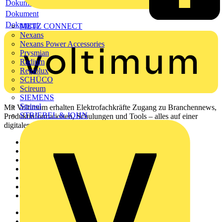
Dokument
Dokument
Dokument
METZ CONNECT
Nexans
Nexans Power Accessories
Prysmian
Radium
Regiolux
SCHÜCO
Scireum
SIEMENS
Steinel
Mit Voltimum erhalten Elektrofachkräfte Zugang zu Branchennews,
STRIEBEL & JOHN
Produktinformationen, Schulungen und Tools – alles auf einer
digitalen Plattform und Community.
Sitemap
Startseite
News
Akademie
Produktsuche
Partner
Voltimum+
Weitere Links
Über uns