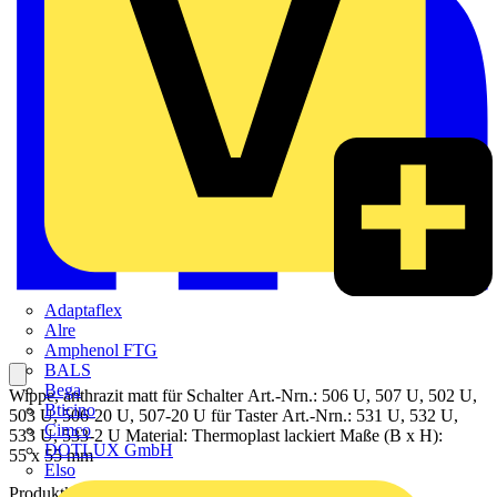
Adaptaflex
Alre
Amphenol FTG
BALS
Bega
Wippe, anthrazit matt für Schalter Art.-Nrn.: 506 U, 507 U, 502 U,
Bticino
503 U, 506-20 U, 507-20 U für Taster Art.-Nrn.: 531 U, 532 U,
Cimco
533 U, 533-2 U Material: Thermoplast lackiert Maße (B x H):
DOTLUX GmbH
55 x 55 mm
Elso
Produktkennzeichen