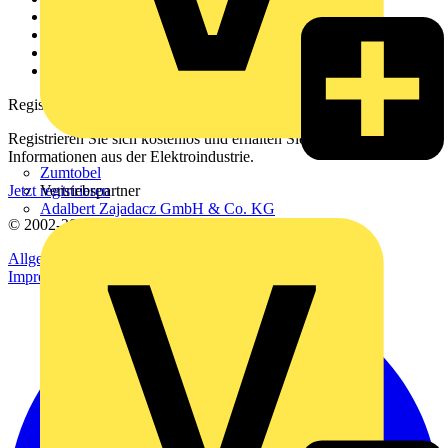
Kontakt
Downloadbereich (PDFs)
Häufig gestellte Fragen
voltimum.com
Registrierung
Registrieren Sie sich kostenlos und erhalten Sie stets aktuelle
Informationen aus der Elektroindustrie.
Zumtobel
Vertriebspartner
Jetzt registrieren
Adalbert Zajadacz GmbH & Co. KG
© 2002-
2026
Voltimum
Allgemeine Geschäftsbedingungen
Datenschutzerklärung
Impressum