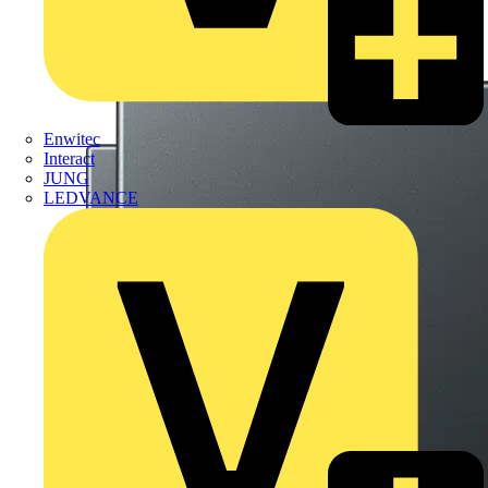
Enwitec
Interact
JUNG
LEDVANCE