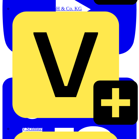
Emil Löffelhardt GmbH & Co. KG
Hardy Schmitz