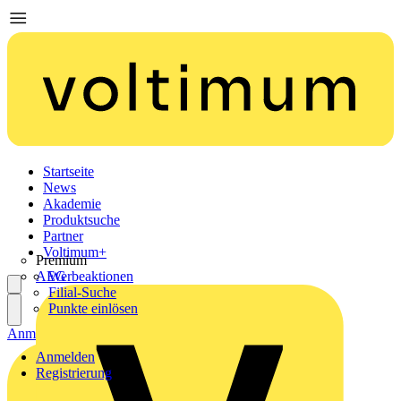
Startseite
News
Akademie
Produktsuche
Partner
Voltimum+
Premium
AEG
Werbeaktionen
Filial-Suche
Punkte einlösen
Anmelden
Registrierung
Anmelden
Registrierung