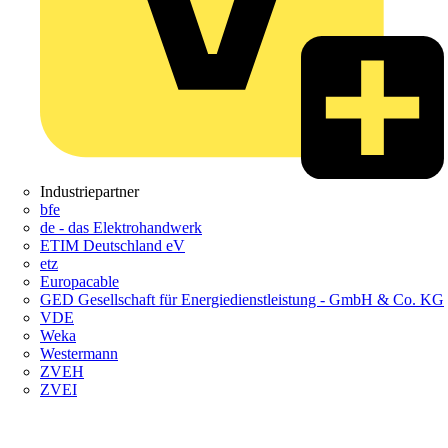
Industriepartner
bfe
de - das Elektrohandwerk
ETIM Deutschland eV
etz
Europacable
GED Gesellschaft für Energiedienstleistung - GmbH & Co. KG
VDE
Weka
Westermann
ZVEH
ZVEI