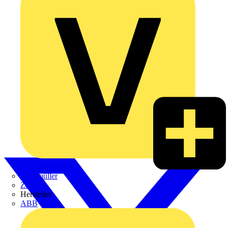
Weidmüller
Zaptec
Hersteller
ABB