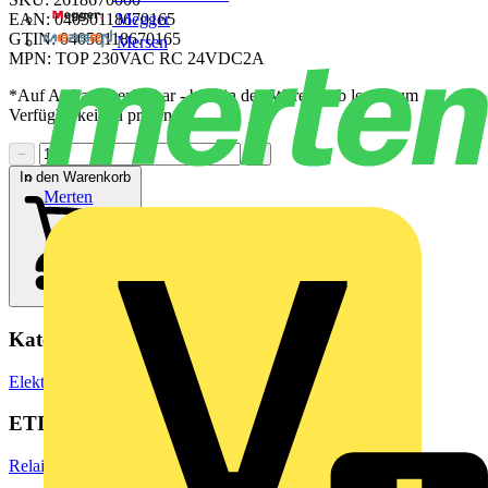
Megger
EAN: 04050118670165
GTIN: 04050118670165
Mersen
MPN: TOP 230VAC RC 24VDC2A
*Auf Anfrage verfügbar - bitte in den Warenkorb legen, um
Verfügbarkeit zu prüfen
−
+
In den Warenkorb
Merten
Kategorien
Elektronische Bauteile
Relais
ETIM Group
Relais