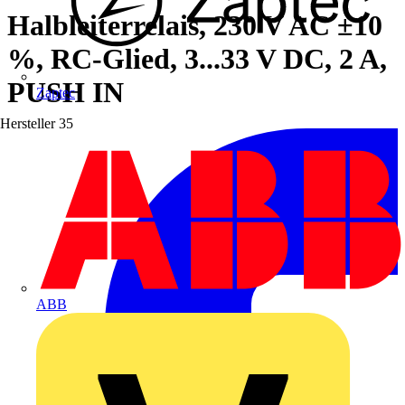
Halbleiterrelais, 230 V AC ±10
%, RC-Glied, 3...33 V DC, 2 A,
PUSH IN
Zaptec
Hersteller
35
ABB