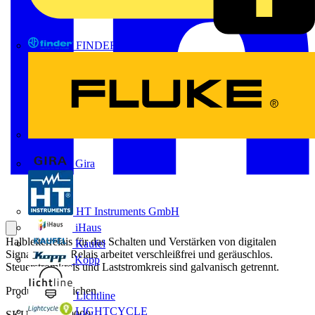
FINDER
FLUKE
Gira
HT Instruments GmbH
iHaus
Halbleiterrelais für das Schalten und Verstärken von digitalen
Kaufel
Signalen. Das Relais arbeitet verschleißfrei und geräuschlos.
Kopp
Steuerstromkreis und Laststromkreis sind galvanisch getrennt.
Produktkennzeichen
Lichtline
LIGHTCYCLE
SKU: 2618670000