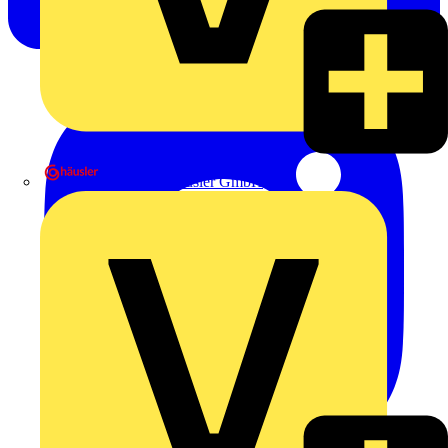
Heinrich Häusler GmbH