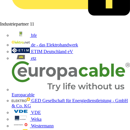
Industriepartner
11
bfe
de - das Elektrohandwerk
ETIM Deutschland eV
etz
Europacable
GED Gesellschaft für Energiedienstleistung - GmbH
& Co. KG
VDE
Weka
Westermann