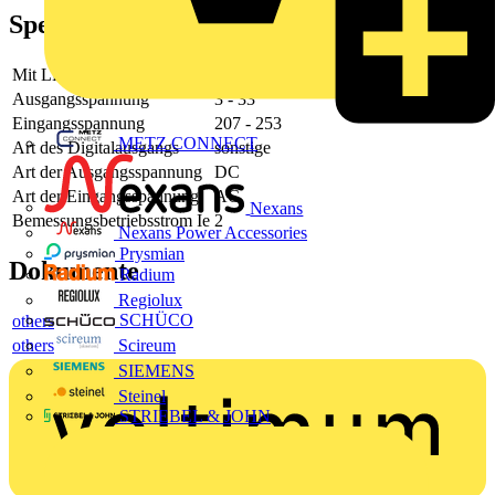
Spezifikationen
Mit LED-Anzeige
Ja
Ausgangsspannung
3 - 33
Eingangsspannung
207 - 253
METZ CONNECT
Art des Digitalausgangs
sonstige
Art der Ausgangsspannung
DC
Art der Eingangsspannung
AC
Nexans
Bemessungsbetriebsstrom Ie
2
Nexans Power Accessories
Prysmian
Dokumente
Radium
Regiolux
SCHÜCO
others
others
Scireum
SIEMENS
Steinel
STRIEBEL & JOHN