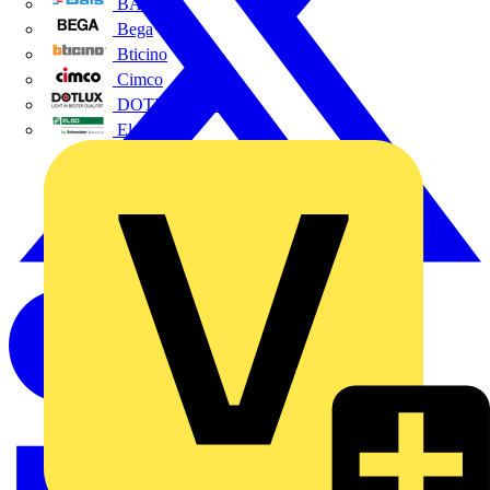
BALS
Bega
Bticino
Cimco
DOTLUX GmbH
Elso