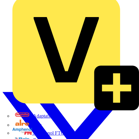
Adaptaflex
Alre
Amphenol FTG