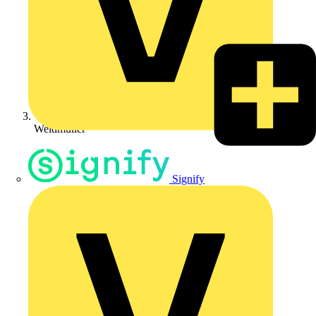
Weidmüller
Signify