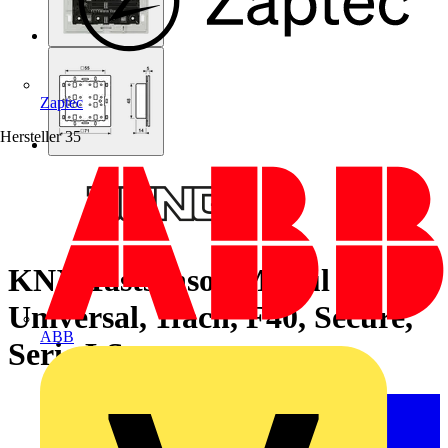
Zaptec
Hersteller
35
KNX Tastsensor-Modul
Universal, 1fach, F40, Secure,
ABB
Serie LS