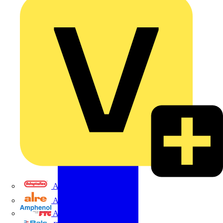
Adaptaflex
Alre
Amphenol FTG