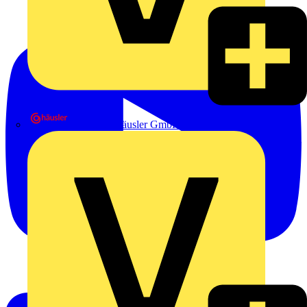
Heinrich Häusler GmbH