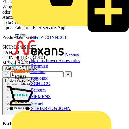
Ein, zwei oder drei Funktionen pro Taste Tastenfunktion oder
Wippenfunktion, vertikal oder horizontal Sperrfunktion: Sperren
oder Funktionsumschaltung aller oder einzelner Tastenfunktionen
Anschluss für ein Tastsensor-Erweiterungsmodul 1-4fach KNX
Data Secure kompatibel ab ETS 5.7.7 oder ab ETS 6.3.0
Updatefähig mit ETS Service-App
METZ CONNECT
Produktkennzeichen
SKU: LS42911ST
EAN: 4011377339101
Nexans
GTIN: 4011377339101
Nexans Power Accessories
MPN: LS 4291 1ST
Prysmian
Verfügbar: 1 Händler
Radium
−
+
Regiolux
In den Warenkorb
SCHÜCO
Scireum
SIEMENS
Steinel
STRIEBEL & JOHN
Kategorien