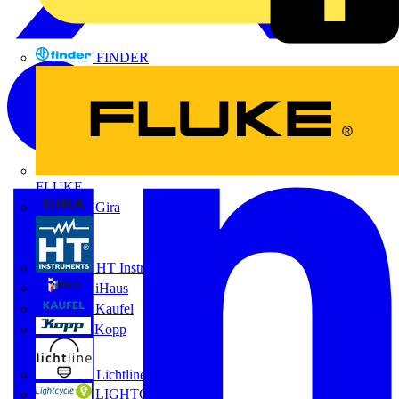
FINDER
FLUKE
Gira
HT Instruments GmbH
iHaus
Kaufel
Kopp
Lichtline
LIGHTCYCLE