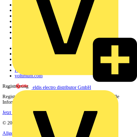
Sitemap
Startseite
News
Akademie
Produktsuche
Partner
Voltimum+
Weitere Links
Über uns
Kontakt
Downloadbereich (PDFs)
Häufig gestellte Fragen
voltimum.com
Registrierung
eldis electro distributor GmbH
Registrieren Sie sich kostenlos und erhalten Sie stets aktuelle
Informationen aus der Elektroindustrie.
Jetzt registrieren
© 2002-
2026
Voltimum
Allgemeine Geschäftsbedingungen
Datenschutzerklärung