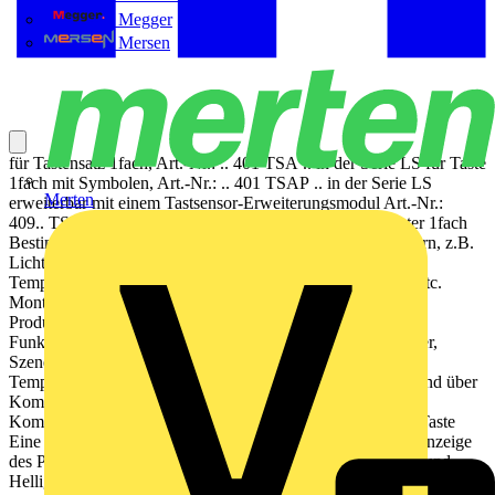
Megger
Mersen
für Tastensatz 1fach, Art.-Nr.: .. 401 TSA .. in der Serie LS für Taste
1fach mit Symbolen, Art.-Nr.: .. 401 TSAP .. in der Serie LS
Merten
erweiterbar mit einem Tastsensor-Erweiterungsmodul Art.-Nr.:
409.. TSEM ETS-Produktfamilie: Taster Produkttyp: Taster 1fach
Bestimmungsgemäßer Gebrauch Bedienen von Verbrauchern, z.B.
Licht ein/aus, Dimmen, Jalousien auf/ab, Helligkeitswerte,
Temperaturen, Abrufen und Abspeichern von Lichtszenen etc.
Montage in Gerätedose mit Abmessungen nach DIN 49073
Produkteigenschaften KNX Medium: TP 256 Tastsensor-
Funktionen Schalten, Dimmen, Jalousiesteuerung, Wertgeber,
Szenenaufruf etc. Messung der Raumtemperatur
Temperaturmessung wahlweise mit geräteinternem Fühler und über
Kommunikationsobjekt verbundenem externen Fühler
Komplettierung mit Tastensatz Zwei rote Status-LEDs pro Taste
Eine blaue Betriebs-LED als Orientierungslicht sowie zur Anzeige
des Programmierzustands LED-Funktionen Alarmmeldung und
Helligkeitsreduzierung separat einstellbar Integrierter Busankoppler