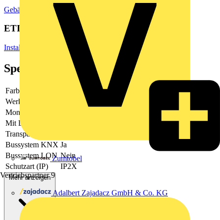
Gebäudeleittechnik & Automation
Sensoren
ETIM Group
Installationsbussysteme
Spezifikationen
Farbe
-
Werkstoff
Kunststoff
Montageart
Unterputz
Mit Display
Nein
Transparent
-
Bussystem KNX
Ja
Bussystem LON
Nein
Zumtobel
Schutzart (IP)
IP2X
Vertriebspartner
9
Mehr anzeigen
Adalbert Zajadacz GmbH & Co. KG