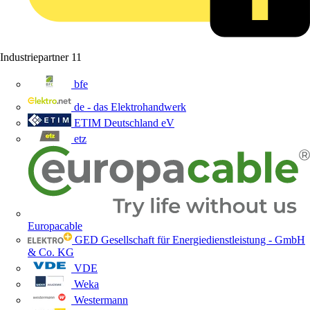
Industriepartner
11
bfe
de - das Elektrohandwerk
ETIM Deutschland eV
etz
Europacable
GED Gesellschaft für Energiedienstleistung - GmbH
& Co. KG
VDE
Weka
Westermann