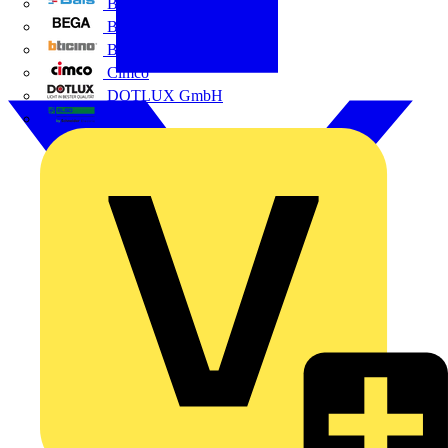
BALS
Bega
Bticino
Cimco
DOTLUX GmbH
Elso