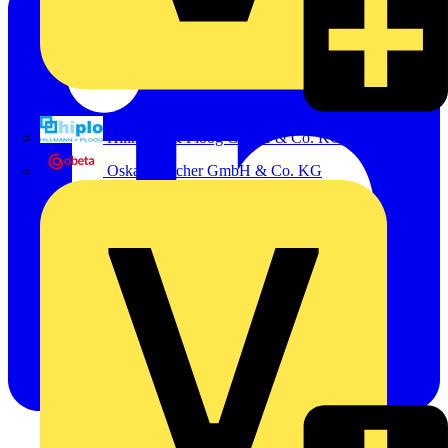
Hillmann & Ploog GmbH & Co. KG
Oskar Böttcher GmbH & Co. KG