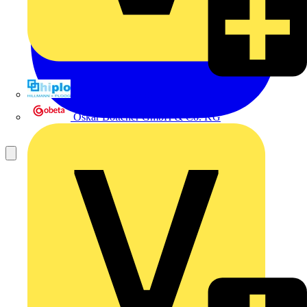
Hillmann & Ploog GmbH & Co. KG
Oskar Böttcher GmbH & Co. KG