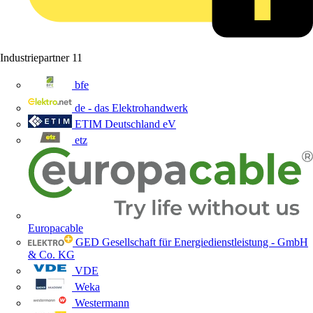
Industriepartner
11
bfe
de - das Elektrohandwerk
ETIM Deutschland eV
etz
Europacable
GED Gesellschaft für Energiedienstleistung - GmbH
& Co. KG
VDE
Weka
Westermann