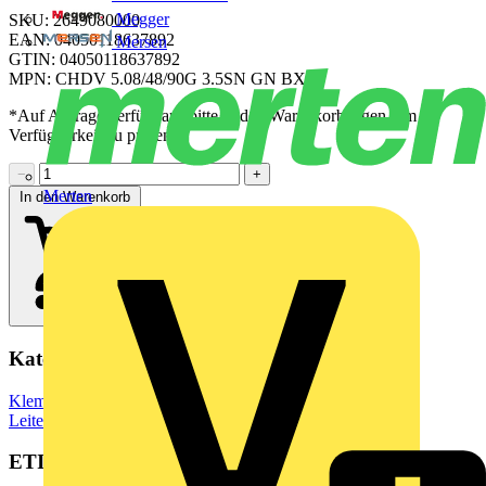
Megger
SKU: 2649080000
EAN: 04050118637892
Mersen
GTIN: 04050118637892
MPN: CHDV 5.08/48/90G 3.5SN GN BX
*Auf Anfrage verfügbar - bitte in den Warenkorb legen, um
Verfügbarkeit zu prüfen
−
+
Merten
In den Warenkorb
Kategorien
Klemmen, Steckverbinder & Verbindungselemente
Leiterplattensteckverbinder
ETIM Group