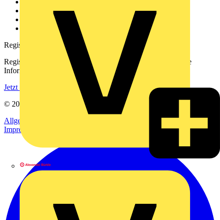
Kontakt
Downloadbereich (PDFs)
Häufig gestellte Fragen
voltimum.com
Registrierung
Registrieren Sie sich kostenlos und erhalten Sie stets aktuelle
Informationen aus der Elektroindustrie.
Jetzt registrieren
© 2002-
2026
Voltimum
Allgemeine Geschäftsbedingungen
Datenschutzerklärung
Impressum
Alexander Bürkle GmbH & Co. KG