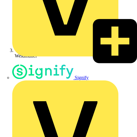
Weidmüller
Signify