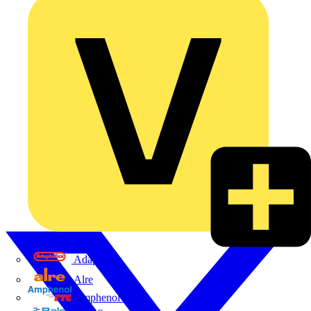
Adaptaflex
Alre
Amphenol FTG