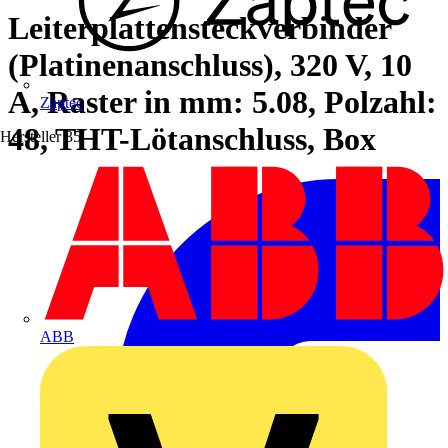
Leiterplattensteckverbinder
(Platinenanschluss), 320 V, 10
A, Raster in mm: 5.08, Polzahl:
Zaptec
48, THT-Lötanschluss, Box
Hersteller
35
ABB