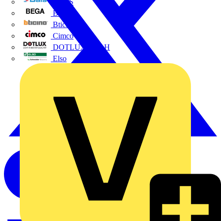
BALS
Bega
Bticino
Cimco
DOTLUX GmbH
Elso