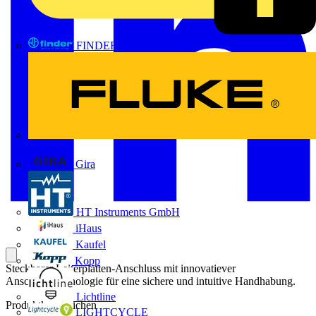
FINDER
FLUKE
Gira
HT Instruments GmbH
iHaus
Kaufel
Kopp
Steckbarer Leiterplatten-Anschluss mit innovatiever
Anschlusstechnologie für eine sichere und intuitive Handhabung.
Lichtline
Produktkennzeichen
LIGHTCYCLE