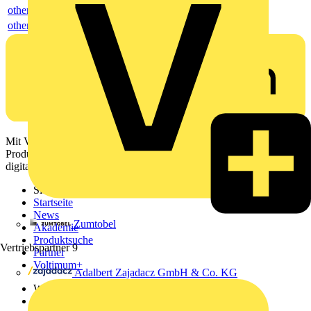
others
others
Mit Voltimum erhalten Elektrofachkräfte Zugang zu Branchennews,
Produktinformationen, Schulungen und Tools – alles auf einer
digitalen Plattform und Community.
Sitemap
Startseite
News
Zumtobel
Akademie
Produktsuche
Vertriebspartner
9
Partner
Voltimum+
Adalbert Zajadacz GmbH & Co. KG
Weitere Links
Über uns