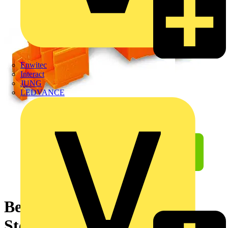
Enwitec
Interact
JUNG
LEDVANCE
Befestigungsadapter,für 6
Steckplätze,Serie 243,orange