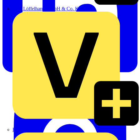
Emil Löffelhardt GmbH & Co. KG
Hardy Schmitz