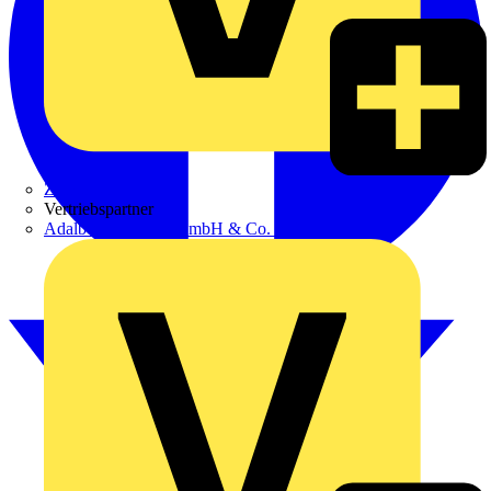
Zumtobel
Vertriebspartner
Adalbert Zajadacz GmbH & Co. KG