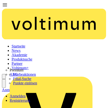
Startseite
News
Akademie
Produktsuche
Partner
Voltimum+
Premium
AEG
Werbeaktionen
Filial-Suche
Punkte einlösen
Anmelden
Registrierung
Anmelden
Registrierung