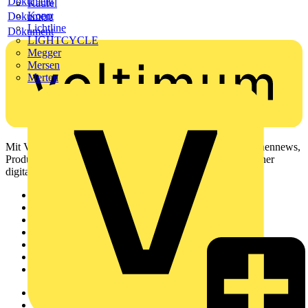
Dokument
Kaufel
Kopp
Dokument
Lichtline
Dokument
LIGHTCYCLE
Megger
Mersen
Merten
Mit Voltimum erhalten Elektrofachkräfte Zugang zu Branchennews,
Produktinformationen, Schulungen und Tools – alles auf einer
digitalen Plattform und Community.
Sitemap
Startseite
News
Akademie
Produktsuche
Partner
Voltimum+
Weitere Links
Über uns