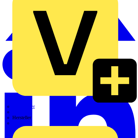
Weidmüller
Zaptec
Hersteller
ABB