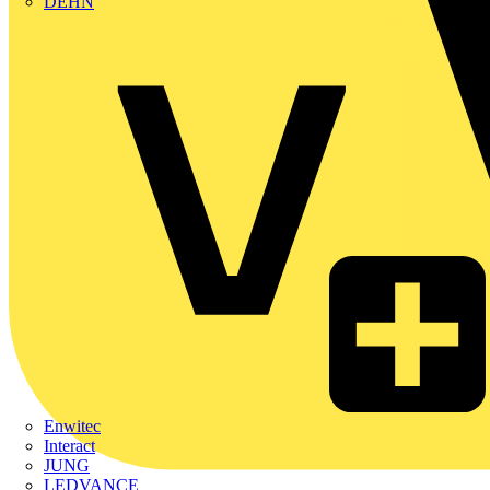
DEHN
Enwitec
Interact
JUNG
LEDVANCE