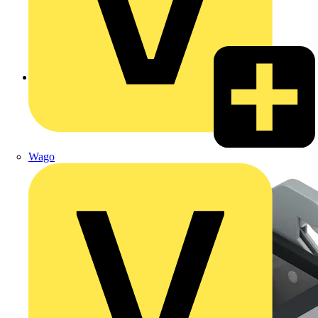
Zurück zu Produkte
Wago