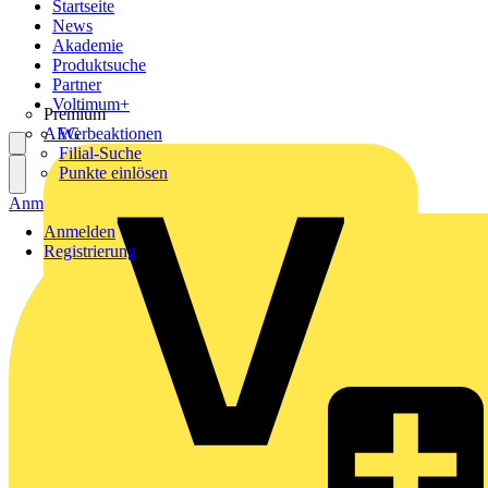
Startseite
News
Akademie
Produktsuche
Partner
Voltimum+
Premium
AEG
Werbeaktionen
Filial-Suche
Punkte einlösen
Anmelden
Registrierung
Anmelden
Registrierung