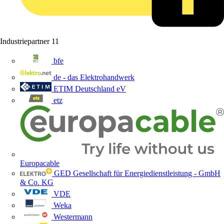
Industriepartner
11
bfe
de - das Elektrohandwerk
ETIM Deutschland eV
etz
Europacable
GED Gesellschaft für Energiedienstleistung - GmbH
& Co. KG
VDE
Weka
Westermann