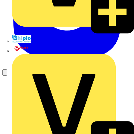
Hillmann & Ploog GmbH & Co. KG
Oskar Böttcher GmbH & Co. KG