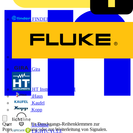
FINDER
FLUKE
Gira
HT Instruments GmbH
iHaus
Kaufel
Kopp
Querverbinder für Durchgangs-Reihenklemmen zur
Lichtline
Potentialverteilung oder zur Weiterleitung von Signalen.
LIGHTCYCLE