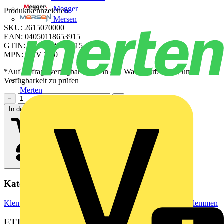
Megger
Produktkennzeichen
Mersen
SKU: 2615070000
EAN: 04050118653915
GTIN: 04050118653915
MPN: SQV 3/10
*Auf Anfrage verfügbar - bitte in den Warenkorb legen, um
Verfügbarkeit zu prüfen
Merten
−
+
In den Warenkorb
Kategorien
Klemmen, Steckverbinder & Verbindungselemente
Reihenklemmen
ETIM Group