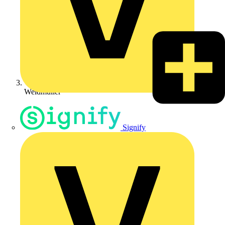
Weidmüller
Signify