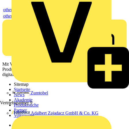
others
others
Mit Voltimum erhalten Elektrofachkräfte Zugang zu Branchennews,
Produktinformationen, Schulungen und Tools – alles auf einer
digitalen Plattform und Community.
Sitemap
Startseite
Zumtobel
News
Akademie
Vertriebspartner
9
Produktsuche
Partner
Adalbert Zajadacz GmbH & Co. KG
Voltimum+
Weitere Links