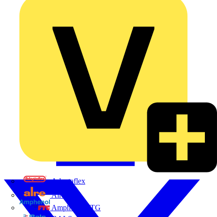
Adaptaflex
Alre
Amphenol FTG