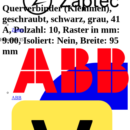
Querverbinder (Klemmen),
geschraubt, schwarz, grau, 41
A, Polzahl: 10, Raster in mm:
Zaptec
9.00, Isoliert: Nein, Breite: 95
Hersteller
35
mm
ABB