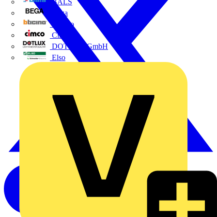
BALS
Bega
Bticino
Cimco
DOTLUX GmbH
Elso