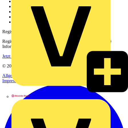
Über uns
Kontakt
Downloadbereich (PDFs)
Häufig gestellte Fragen
voltimum.com
Registrierung
Registrieren Sie sich kostenlos und erhalten Sie stets aktuelle
Informationen aus der Elektroindustrie.
Jetzt registrieren
© 2002-
2026
Voltimum
Allgemeine Geschäftsbedingungen
Datenschutzerklärung
Impressum
Alexander Bürkle GmbH & Co. KG