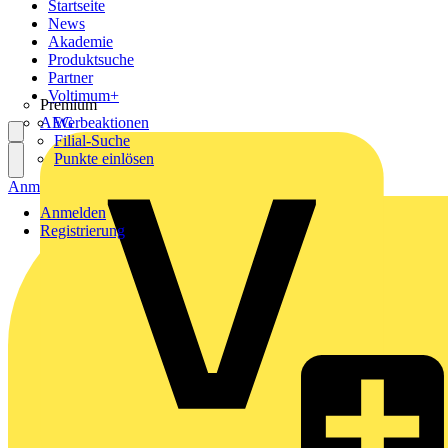
Startseite
News
Akademie
Produktsuche
Partner
Voltimum+
Premium
AEG
Werbeaktionen
Filial-Suche
Punkte einlösen
Anmelden
Registrierung
Anmelden
Registrierung