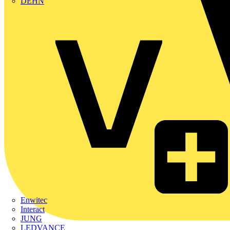
DEHN
Enwitec
Interact
JUNG
LEDVANCE