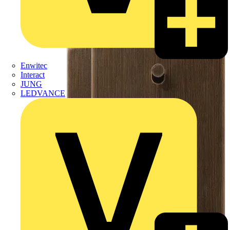
Enwitec
Interact
JUNG
LEDVANCE