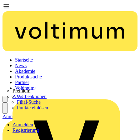
Startseite
News
Akademie
Produktsuche
Partner
Voltimum+
Premium
AEG
Werbeaktionen
Filial-Suche
Punkte einlösen
Anmelden
Registrierung
Anmelden
Registrierung