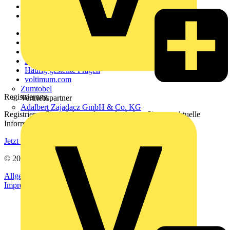
Partner
Voltimum+
Weitere Links
Über uns
Kontakt
Downloadbereich (PDFs)
Häufig gestellte Fragen
voltimum.com
Zumtobel
Registrierung
Vertriebspartner
Adalbert Zajadacz GmbH & Co. KG
Registrieren Sie sich kostenlos und erhalten Sie stets aktuelle
Informationen aus der Elektroindustrie.
Jetzt registrieren
© 2002-
2026
Voltimum
Allgemeine Geschäftsbedingungen
Datenschutzerklärung
Impressum