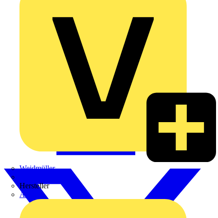
Weidmüller
Zaptec
Hersteller
ABB