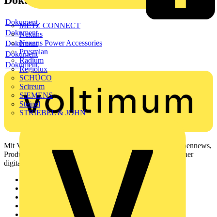
Dokument
METZ CONNECT
Dokument
Nexans
Nexans Power Accessories
Dokument
Prysmian
Dokument
Radium
Dokument
Regiolux
SCHÜCO
Scireum
SIEMENS
Steinel
STRIEBEL & JOHN
Mit Voltimum erhalten Elektrofachkräfte Zugang zu Branchennews,
Produktinformationen, Schulungen und Tools – alles auf einer
digitalen Plattform und Community.
Sitemap
Startseite
News
Akademie
Produktsuche