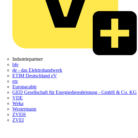
Industriepartner
bfe
de - das Elektrohandwerk
ETIM Deutschland eV
etz
Europacable
GED Gesellschaft für Energiedienstleistung - GmbH & Co. KG
VDE
Weka
Westermann
ZVEH
ZVEI