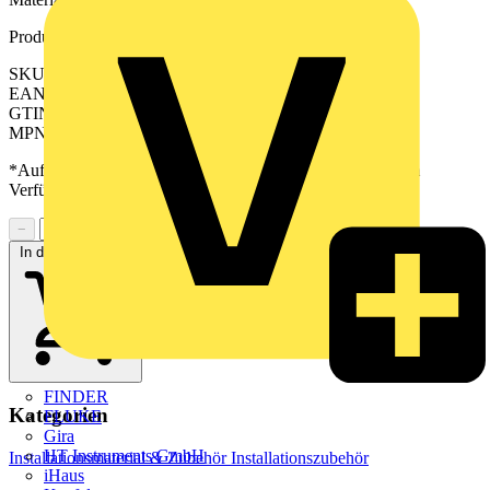
Produktkennzeichen
SKU: ME12-20ATK26
EAN: 4011377362635
GTIN: 4011377362635
MPN: ME 12-20 AT K 26
*Auf Anfrage verfügbar - bitte in den Warenkorb legen, um
Verfügbarkeit zu prüfen
−
+
In den Warenkorb
FINDER
Kategorien
FLUKE
Gira
HT Instruments GmbH
Installationsmaterial & Zubehör
Installationszubehör
iHaus