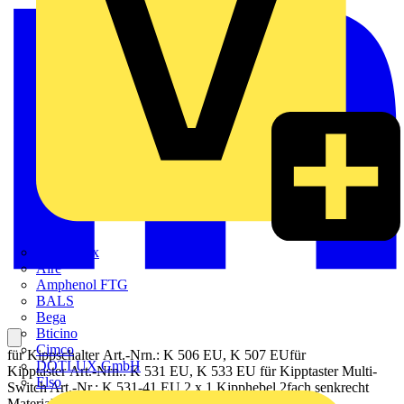
Adaptaflex
Alre
Amphenol FTG
BALS
Bega
Bticino
Cimco
für Kippschalter Art.-Nrn.: K 506 EU, K 507 EUfür
DOTLUX GmbH
Kipptaster Art.-Nrn.: K 531 EU, K 533 EU für Kipptaster Multi-
Elso
Switch Art.-Nr.: K 531-41 EU 2 x 1 Kipphebel 2fach senkrecht
Material: Messing