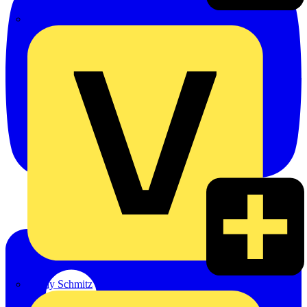
Emil Löffelhardt GmbH & Co. KG
Hardy Schmitz