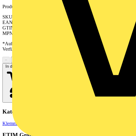
Produktkennzeichen
SKU: 2500570000
EAN: 04050118604511
GTIN: 04050118604511
MPN: LUFS 15.00/03/90V 5.0SN BK BX
*Auf Anfrage verfügbar - bitte in den Warenkorb legen, um
Verfügbarkeit zu prüfen
−
+
In den Warenkorb
Kategorien
Klemmen, Steckverbinder & Verbindungselemente
Reihenklemmen
ETIM Group