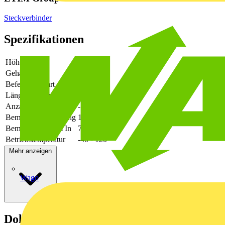
Steckverbinder
Spezifikationen
Höhe
35
Gehäusefarbe
schwarz
Befestigungsart
löten
Länge des Pins
5
Anzahl der Etagen
-
Bemessungsspannung
1000
Bemessungsstrom In
76
Betriebstemperatur
-40 - 120
Mehr anzeigen
Wago
Dokumente