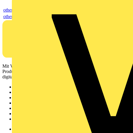
others
others
Mit Voltimum erhalten Elektrofachkräfte Zugang zu Branchennews,
Produktinformationen, Schulungen und Tools – alles auf einer
digitalen Plattform und Community.
Sitemap
Startseite
News
Akademie
Produktsuche
Partner
Voltimum+
Weitere Links