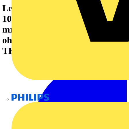
Leiterplattenklemme, 1000 V,
101 A, Raster in mm: 15.00, 16
mm², Polzahl: 3, PUSH IN
ohne Betätigungselement,
THT-Lötanschluss, 90°, Box
Philips