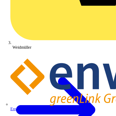
Weidmüller
Enwitec