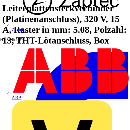
Leiterplattensteckverbinder
(Platinenanschluss), 320 V, 15
A, Raster in mm: 5.08, Polzahl:
Zaptec
13, THT-Lötanschluss, Box
Hersteller
35
ABB