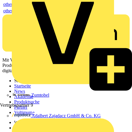
others
others
Mit Voltimum erhalten Elektrofachkräfte Zugang zu Branchennews,
Produktinformationen, Schulungen und Tools – alles auf einer
digitalen Plattform und Community.
Sitemap
Startseite
News
Zumtobel
Akademie
Produktsuche
Vertriebspartner
9
Partner
Voltimum+
Adalbert Zajadacz GmbH & Co. KG
Weitere Links
Über uns