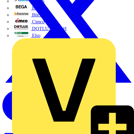
BALS
Bega
Bticino
Cimco
DOTLUX GmbH
Elso