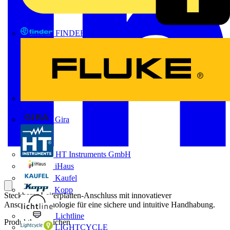
FINDER
FLUKE
Gira
HT Instruments GmbH
iHaus
Kaufel
Kopp
Steckbarer Leiterplatten-Anschluss mit innovatiever
Anschlusstechnologie für eine sichere und intuitive Handhabung.
Lichtline
Produktkennzeichen
LIGHTCYCLE