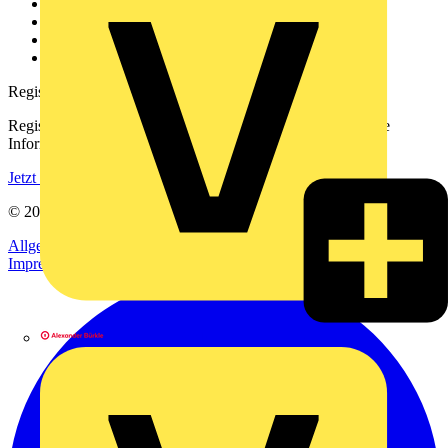
Kontakt
Downloadbereich (PDFs)
Häufig gestellte Fragen
voltimum.com
Registrierung
Registrieren Sie sich kostenlos und erhalten Sie stets aktuelle
Informationen aus der Elektroindustrie.
Jetzt registrieren
© 2002-
2026
Voltimum
Allgemeine Geschäftsbedingungen
Datenschutzerklärung
Impressum
Alexander Bürkle GmbH & Co. KG