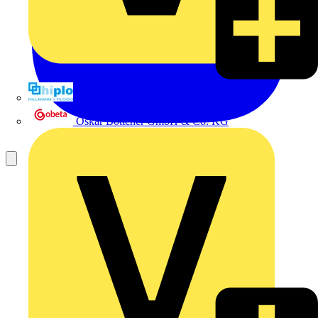
Hillmann & Ploog GmbH & Co. KG
Oskar Böttcher GmbH & Co. KG