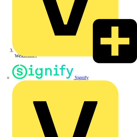
Weidmüller
Signify