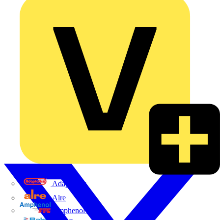
Adaptaflex
Alre
Amphenol FTG