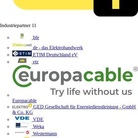
Industriepartner
11
bfe
de - das Elektrohandwerk
ETIM Deutschland eV
etz
Europacable
GED Gesellschaft für Energiedienstleistung - GmbH
& Co. KG
VDE
Weka
Westermann