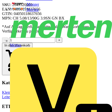
Megger
SKU: 2649320000
EAN: 04050118637656
Mersen
GTIN: 04050118637656
MPN: CH 5.08/13/90G 3.9SN GN BX
*Auf Anfrage verfügbar - bitte in den Warenkorb legen, um
Verfügbarkeit zu prüfen
−
+
Merten
In den Warenkorb
Kategorien
Klemmen, Steckverbinder & Verbindungselemente
Leiterplattensteckverbinder
ETIM Group