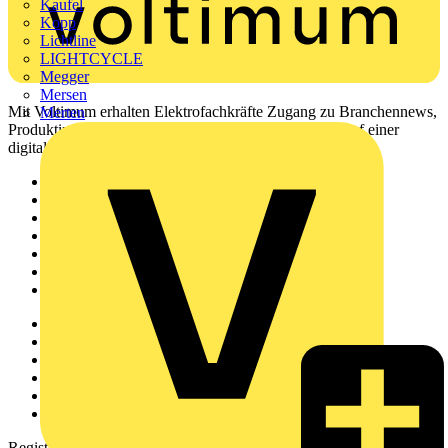
Kaufel
Kopp
Lichtline
LIGHTCYCLE
Megger
Mersen
Mit Voltimum erhalten Elektrofachkräfte Zugang zu Branchennews,
Merten
Produktinformationen, Schulungen und Tools – alles auf einer
digitalen Plattform und Community.
Sitemap
Startseite
News
Akademie
Produktsuche
Partner
Voltimum+
Weitere Links
Über uns
Kontakt
Downloadbereich (PDFs)
Häufig gestellte Fragen
voltimum.com
Registrierung