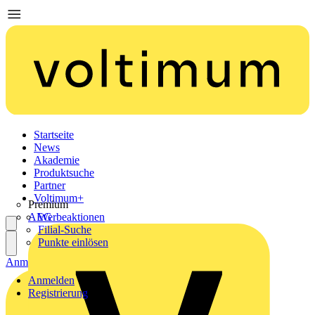
Startseite
News
Akademie
Produktsuche
Partner
Voltimum+
Premium
AEG
Werbeaktionen
Filial-Suche
Punkte einlösen
Anmelden
Registrierung
Anmelden
Registrierung