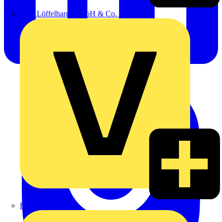
Emil Löffelhardt GmbH & Co. KG
Hardy Schmitz