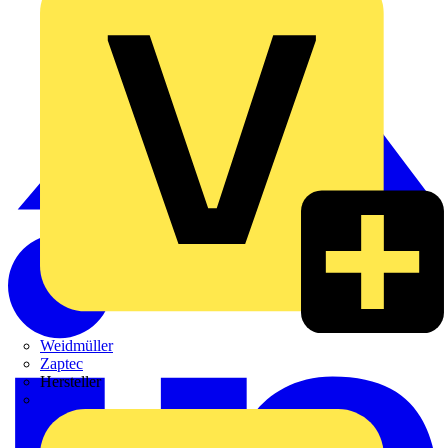
Weidmüller
Zaptec
Hersteller
ABB