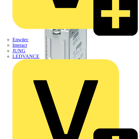
Enwitec
Interact
JUNG
LEDVANCE