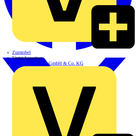
Zumtobel
Vertriebspartner
Adalbert Zajadacz GmbH & Co. KG