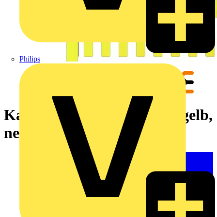
Philips
Kabelmarkierungssystem, gelb,
neutral, Polyamid 66