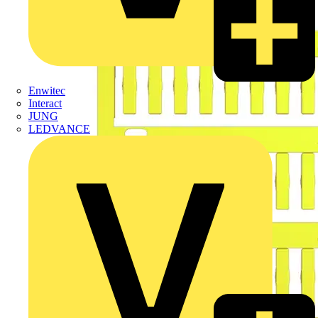
Enwitec
Interact
JUNG
LEDVANCE