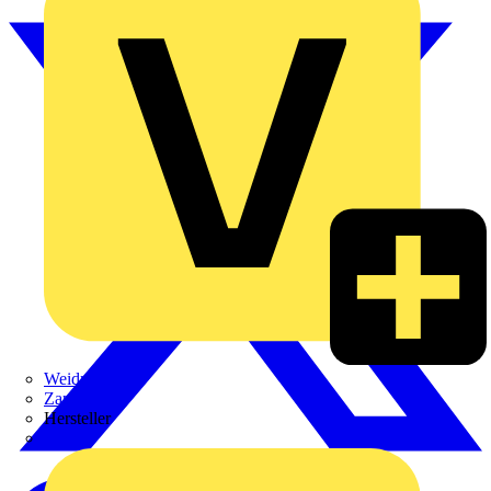
Weidmüller
Zaptec
Hersteller
ABB