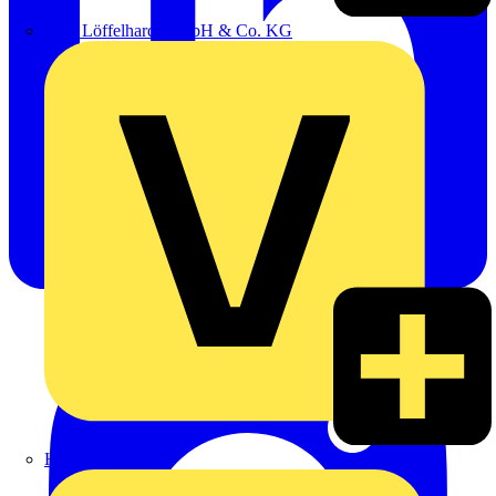
Emil Löffelhardt GmbH & Co. KG
Hardy Schmitz