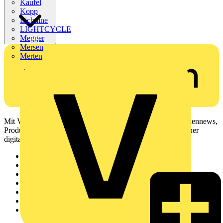
Kaufel
Kopp
Lichtline
LIGHTCYCLE
Megger
Mersen
Merten
Mit Voltimum erhalten Elektrofachkräfte Zugang zu Branchennews,
Produktinformationen, Schulungen und Tools – alles auf einer
digitalen Plattform und Community.
Sitemap
Startseite
News
Akademie
Produktsuche
Partner
Voltimum+