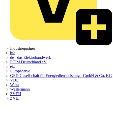
Industriepartner
bfe
de - das Elektrohandwerk
ETIM Deutschland eV
etz
Europacable
GED Gesellschaft für Energiedienstleistung - GmbH & Co. KG
VDE
Weka
Westermann
ZVEH
ZVEI