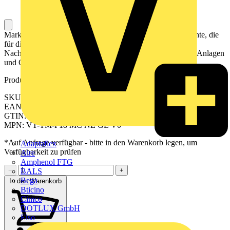
Markierer für Leiter und Kabel sind Kennzeichnungselemente, die
für die eindeutige Kennzeichnung, Organisation und
Nachverfolgbarkeit von elektrischen Leitern und Kabeln in Anlagen
und Geräten verwendet werden.
Produktkennzeichen
SKU: 2574260000
EAN: 04050118584196
GTIN: 04050118584196
MPN: VT-TM-I 18 MC NE GE V0
*Auf Anfrage verfügbar - bitte in den Warenkorb legen, um
Adaptaflex
Verfügbarkeit zu prüfen
Alre
Amphenol FTG
−
+
BALS
Bega
In den Warenkorb
Bticino
Cimco
DOTLUX GmbH
Elso