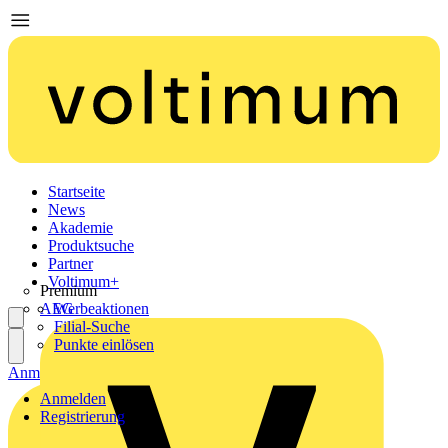
Startseite
News
Akademie
Produktsuche
Partner
Voltimum+
Premium
AEG
Werbeaktionen
Filial-Suche
Punkte einlösen
Anmelden
Registrierung
Anmelden
Registrierung